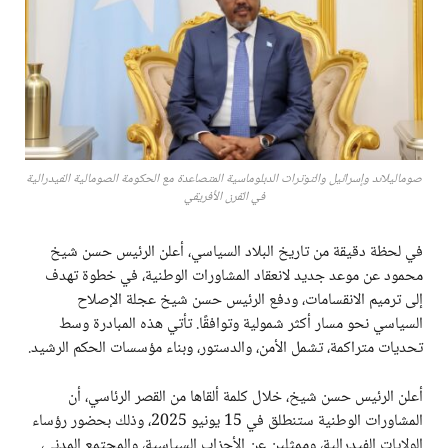
صوماليلاند وإسرائيل والتوترات الدبلوماسية المتصاعدة مع الحكومة الصومالية الفيدرالية
في القرن الأفريقي
في لحظة دقيقة من تاريخ البلاد السياسي، أعلن الرئيس حسن شيخ
محمود عن موعد جديد لانعقاد المشاورات الوطنية، في خطوة تهدف
إلى ترميم الانقسامات، ودفع الرئيس حسن شيخ عجلة الإصلاح
السياسي نحو مسار أكثر شمولية وتوافقًا. تأتي هذه المبادرة وسط
تحديات متراكمة، تشمل الأمن، والدستور، وبناء مؤسسات الحكم الرشيد.
أعلن الرئيس حسن شيخ، خلال كلمة ألقاها من القصر الرئاسي، أن
المشاورات الوطنية ستنطلق في 15 يونيو 2025، وذلك بحضور رؤساء
الولايات الفيدرالية، وممثلين عن الأحزاب السياسية، والمجتمع المدني،