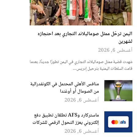
اليمن ترحّل ممثل صوماليلاند التجاري بعد احتجازه
لشهرين
أغسطس 6, 2026
شهدت قضية ممثل صوماليلاند التجاري في اليمن تطورًا جديدًا، بعدما
قامت السلطات اليمنية بترحيل إدريس…
منافس الأهلي المحتمل في الكونفدرالية
من الصومال أو أوغندا
أغسطس 6, 2026
ماستركارد وAFS تطلقان تطبيق دفع
إلكتروني يعزز التحول الرقمي للشركات
أغسطس 6, 2026