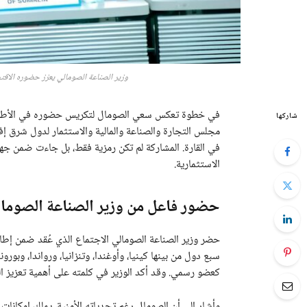
وزير الصناعة الصومالي يعزز حضوره الاقت
في خطوة تعكس سعي الصومال لتكريس حضوره في الأطر الا
شاركها
مجلس التجارة والصناعة والمالية والاستثمار لدول شرق إفر
في القارة. المشاركة لم تكن رمزية فقط، بل جاءت ضمن جهو
الاستثمارية.
حضور فاعل من وزير الصناعة الصومال
حضر وزير الصناعة الصومالي الاجتماع الذي عُقد ضمن إط
سبع دول من بينها كينيا، وأوغندا، وتنزانيا، ورواندا، وبور
كعضو رسمي. وقد أكد الوزير في كلمته على أهمية تعزيز ال
وأشار إلى أن الصومال رغم تحدياته الأمنية، يملك إمكانات