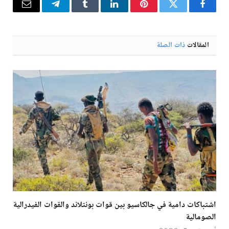
فيسبوك
تويتر
بينتيريست
لينكدإن
Tumblr
تيلقرام
البريد
الإلكترو
المقالات
ذات الصلة
اشتباكات دامية في جالكاسيو بين قوات بونتلاند والقوات الفيدرالية
الصومالية