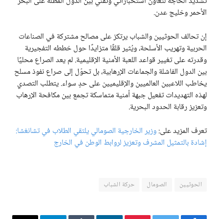
تشديد الحاجة لتعاون استخباراتي وتقني بين الدول المطلة على البحر
الأحمر وخليج عدن.
إن تحالف الحوثيين والشباب يرتكز على مصالح مشتركة في الصناعات
الحربية وتهريب الأسلحة، ويُثير قلقًا متزايدًا حول خططه التفجيرية
وقدرته على تغيير قواعد اللعبة الأمنية الإقليمية. لم يعد الصراع محليًا
بين الدول الفاشلة والجماعات الإرهابية، بل تحوّل إلى صراع نفوذ مسلح
يخاطب اللاعبين العالميين والإقليميين على حدٍ سواء. يتطلب التصدي
لهذه التهديدات تفعيل جبهة أمنية متماسكة تجمع بين مكافحة الإرهاب
وتعزيز رقابة الحدود البحرية.
تعرف المزيد على:
وزير الخارجية الصومالي يلتقي الطلاب في تشانغشا:
إشادة بالتمثيل المشرف وتعزيز لروابط الوطن في الخارج
الحوثيين
الصومال
حركة الشباب