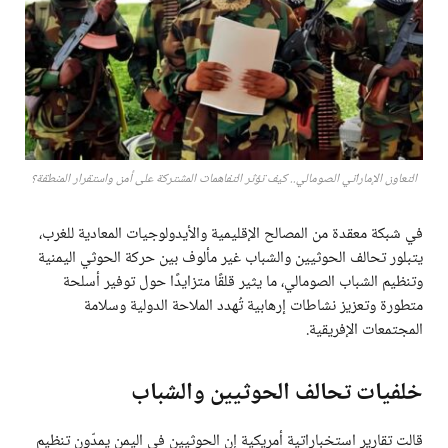
التعاون الإماراتي الصومالي.. كيف تؤثر التفاهمات المشتركة على أمن واستقرار المنطقة؟
في شبكة معقدة من المصالح الإقليمية والأيدولوجيات المعادية للغرب،
يتبلور تحالف الحوثيين والشباب غير مألوف بين حركة الحوثي اليمنية
وتنظيم الشباب الصومالي، ما يثير قلقًا متزايدًا حول توفير أسلحة
متطورة وتعزيز نشاطات إرهابية تُهدد الملاحة الدولية وسلامة
المجتمعات الإفريقية.
خلفيات تحالف الحوثيين والشباب
قالت تقارير استخباراتية أمريكية إن الحوثيين في اليمن يمدّون تنظيم