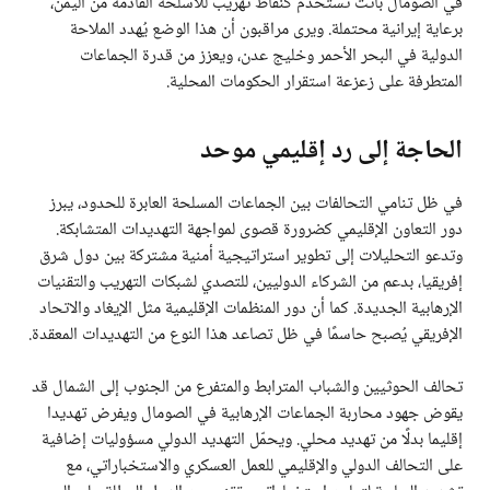
في الصومال باتت تُستخدم كنقاط تهريب للأسلحة القادمة من اليمن،
برعاية إيرانية محتملة. ويرى مراقبون أن هذا الوضع يُهدد الملاحة
الدولية في البحر الأحمر وخليج عدن، ويعزز من قدرة الجماعات
المتطرفة على زعزعة استقرار الحكومات المحلية.
الحاجة إلى رد إقليمي موحد
في ظل تنامي التحالفات بين الجماعات المسلحة العابرة للحدود، يبرز
دور التعاون الإقليمي كضرورة قصوى لمواجهة التهديدات المتشابكة.
وتدعو التحليلات إلى تطوير استراتيجية أمنية مشتركة بين دول شرق
إفريقيا، بدعم من الشركاء الدوليين، للتصدي لشبكات التهريب والتقنيات
الإرهابية الجديدة. كما أن دور المنظمات الإقليمية مثل الإيغاد والاتحاد
الإفريقي يُصبح حاسمًا في ظل تصاعد هذا النوع من التهديدات المعقدة.
تحالف الحوثيين والشباب المترابط والمتفرع من الجنوب إلى الشمال قد
يقوض جهود محاربة الجماعات الإرهابية في الصومال ويفرض تهديدا
إقليما بدلًا من تهديد محلي. ويحمّل التهديد الدولي مسؤوليات إضافية
على التحالف الدولي والإقليمي للعمل العسكري والاستخباراتي، مع