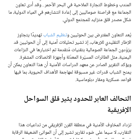
المندب وخطوط التجارة الملاحية في البحر الأحمر . وقد أدى تعاون
الجماعة مع قراصنة صوماليين إلى إعادة انتشارهم في المياه الدولية، ما
شكل مصدر قلق متزايد للمجتمع الدولي.
يُعد التعاون المفترض بين الحوثيين و
تنظيم الشباب
تهديدًا يتجاوز
الإطار التقليدي للإرهاب، إذ تشير تحليلات أمنية إلى أن الحوثيين قد
يزوّدون الجماعة الصومالية بتقنيات مُتقدمة تم اختبارها في النزاعات
اليمنية، مثل الطائرات المسيّرة المعدّلة وأجهزة الاتصالات المشفرة.
ويؤكد التقرير الصادر عن معهد الدراسات الأمنية أن هذا التعاون يمكن أن
يمنح الشباب قدرات غير مسبوقة لمهاجمة الأهداف الحيوية، بما فيها
قواعد عسكرية ومقار دبلوماسية.
التحالف العابر للحدود يثير قلق السواحل
الإفريقية
تزداد المخاوف الأمنية في منطقة القرن الإفريقي من تداعيات هذا
التقارب، لا سيما على ضوء تقارير تشير إلى أن الموانئ الضعيفة الرقابة