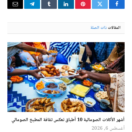
فيسبوك
تويتر
بينتيريست
لينكدإن
Tumblr
تيلقرام
البريد
الإلكترو
المقالات
ذات الصلة
أشهر الأكلات الصومالية 10 أطباق تعكس ثقافة المطبخ الصومالي
أغسطس 6, 2026