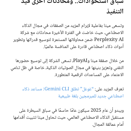
سباق استحواذات.. ومحادثات أخرى قيد
التنفيذ
وتسعى ميتا بفاعلية لإبرام المزيد من الصفقات في مجال الذكاء
الاصطناعي، حيث خاضت في الفترة الأخيرة محادثات مع شركة
Perplexity AI ضمن محاولاتها المستمرة لتوسيع قدراتها وتطوير
أدوات ذكاء اصطناعي قادرة على المنافسة عالميًا.
من خلال صفقة ميتا وPlayAI، تسعى الشركة إلى توسيع حضورها
التقني وتعزيز بنيتها في مجال الصوتيات الذكية، خاصة في ظل تنامي
الاعتماد على المساعدات الرقمية المتطورة.
تعرف المزيد على:
“غوغل” تطلق
Gemini CLI: مساعد ذكاء
اصطناعي جديد للمبرمجين بلغة طبيعية
ويبدو أن عام 2025 سيكون عامًا حاسمًا في سباق السيطرة على
مستقبل الذكاء الاصطناعي العالمي، حيث تحاول ميتا تثبيت أقدامها
أمام عمالقة المجال.