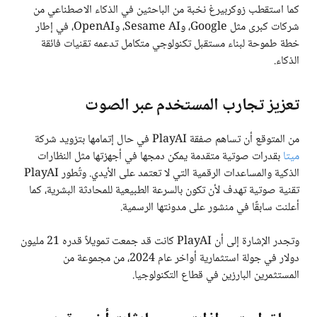
كما استقطب زوكربيرغ نخبة من الباحثين في الذكاء الاصطناعي من
شركات كبرى مثل Google، وSesame AI، وOpenAI، في إطار
خطة طموحة لبناء مستقبل تكنولوجي متكامل تدعمه تقنيات فائقة
الذكاء.
تعزيز تجارب المستخدم عبر الصوت
من المتوقع أن تساهم صفقة PlayAI في حال إتمامها بتزويد شركة
ميتا
بقدرات صوتية متقدمة يمكن دمجها في أجهزتها مثل النظارات
الذكية والمساعدات الرقمية التي لا تعتمد على الأيدي. وتُطور PlayAI
تقنية صوتية تهدف لأن تكون بالسرعة الطبيعية للمحادثة البشرية، كما
أعلنت سابقًا في منشور على مدونتها الرسمية.
وتجدر الإشارة إلى أن PlayAI كانت قد جمعت تمويلاً قدره 21 مليون
دولار في جولة استثمارية أواخر عام 2024، من مجموعة من
المستثمرين البارزين في قطاع التكنولوجيا.