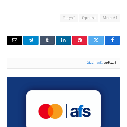
PlayAI
OpenAi
Meta AI
فيسبوك
تويتر
بينتيريست
لينكدإن
Tumblr
تيلقرام
البريد
الإلكترو
المقالات
ذات الصلة