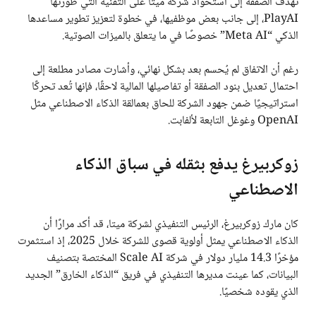
تهدف الصفقة إلى استحواذ شركة ميتا على التقنية التي طورتها
PlayAI، إلى جانب بعض موظفيها، في خطوة لتعزيز تطوير مساعدها
الذكي “Meta AI” خصوصًا في ما يتعلق بالميزات الصوتية.
رغم أن الاتفاق لم يُحسم بعد بشكل نهائي، وأشارت مصادر مطلعة إلى
احتمال تعديل بنود الصفقة أو تفاصيلها المالية لاحقًا، فإنها تُعد تحركًا
استراتيجيًا ضمن جهود الشركة للحاق بعمالقة الذكاء الاصطناعي مثل
OpenAI وغوغل التابعة لألفابت.
زوكربيرغ يدفع بثقله في سباق الذكاء
الاصطناعي
كان مارك زوكربيرغ، الرئيس التنفيذي لشركة ميتا، قد أكد مرارًا أن
الذكاء الاصطناعي يمثل أولوية قصوى للشركة خلال 2025، إذ استثمرت
مؤخرًا 14.3 مليار دولار في شركة Scale AI المختصة بتصنيف
البيانات، كما عينت مديرها التنفيذي في فريق “الذكاء الخارق” الجديد
الذي يقوده شخصيًا.