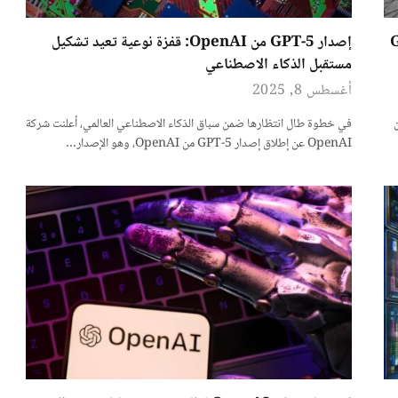
في GPT-5
إصدار GPT-5 من OpenAI: قفزة نوعية تعيد تشكيل
مستقبل الذكاء الاصطناعي
أغسطس 8, 2025
ف عن
في خطوة طال انتظارها ضمن سباق الذكاء الاصطناعي العالمي، أعلنت شركة
OpenAI عن إطلاق إصدار GPT-5 من OpenAI، وهو الإصدار…