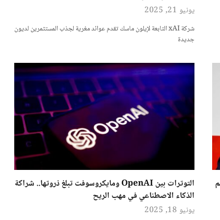
يونيو 21, 2025
شركة xAI التابعة لإيلون ماسك تقدم عوائد مغرية لجذب المستثمرين لديون
جديدة
م
التوترات بين OpenAI ومايكروسوفت تبلغ ذروتها.. شراكة
الذكاء الاصطناعي في مهب الريح
يونيو 18, 2025