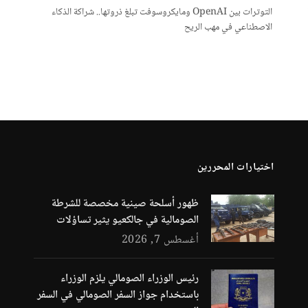
10
التوترات بين OpenAI ومايكروسوفت تبلغ ذروتها.. شراكة الذكاء
الاصطناعي في مهب الريح
اختيارات المحررين
ظهور أسلحة صينية مخصصة للشرطة
الصومالية في جالكعيو يثير تساؤلات
أغسطس 7, 2026
رئيس الوزراء الصومالي يلزم الوزراء
باستخدام جواز السفر الصومالي في السفر