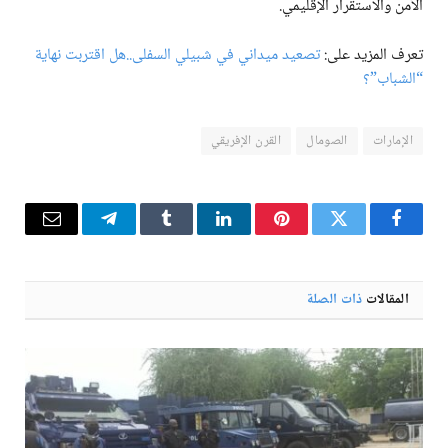
الأمن والاستقرار الإقليمي.
تعرف المزيد على:
تصعيد ميداني في شبيلي السفلى..هل اقتربت نهاية
“الشباب”؟
الإمارات
الصومال
القرن الإفريقي
فيسبوك
تويتر
بينتيريست
لينكدإن
Tumblr
تيلقرام
البريد
الإلكترو
المقالات
ذات الصلة