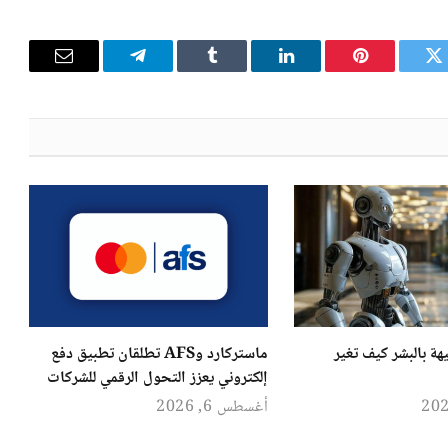
تويتر
بينتيريست
لينكدإن
Tumblr
تيلقرام
البريد
الإلكترون
هة بالبشر كيف تغير
ماستركارد وAFS تطلقان تطبيق دفع
إلكتروني يعزز التحول الرقمي للشركات
أغسطس 6, 2026