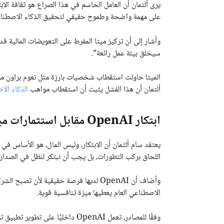
على مهمة واضحة وطموح حقيقي لتحقيق الذكاء الاصطناعي العام (AGI)، بدلًا من حوا
وأشار إلى أن تركيز ميتا المفرط على التعويضات المالية قد ي
سيخلق بيئة عمل رائعة”.
ألتمان أن هذا الفشل يثبت أن استقطاب مواهب
الذكاء ال
ابتكار OpenAI مقابل استثمارات ميتا: من الأقرب لصدارة الذكاء الاصطناعي؟
يعتقد سام ألتمان أن الابتكار، وليس المال، هو الأساس في 
اللحاق بركب التطورات، بل يجب أن نبتكر لنظل في الصدارة
وأضاف أن OpenAI لديها فرصة حقيقية لأن تص
الاصطناعي العام يعطيها ميزة تنافسية قوية.
وفقًا للمصادر، تعمل OpenAI داخليً