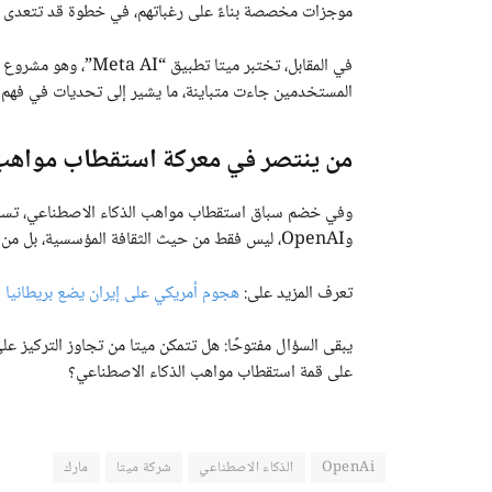
موجزات مخصصة بناءً على رغباتهم، في خطوة قد تتعدى ع
في المقابل، تختبر ميت
المستخدمين جاءت متباينة، ما يشير إلى تحديات في فهم و
من ينتصر في معركة استقطاب مواهب 
وفي خضم سباق استقطاب مواهب الذكاء الاصطناعي، تسلط
وOpenAI، ليس فقط من حيث الثقافة المؤسسية، بل من حيث الرؤية طويلة المدى.
تعرف المزيد على:
هجوم أمريكي على إيران يضع بريطانيا
على قمة استقطاب مواهب الذكاء الاصطناعي؟
OpenAi
الذكاء الاصطناعي
شركة ميتا
مارك