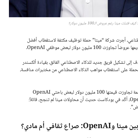
ت ميتا رغم عروض الـ100 مليون دولار؟
ناعي، أجرت شركة “ميتا” حملة توظيف مكثفة لاستقطاب أفضل
يون دولار لبعض موظفي OpenAI.
دف إلى تشكيل فريق جديد للذكاء الاصطناعي الفائق، بقيادة ألكسندر
تنفيذي السابق لشركة Scale AI. وركزت الحملة على استقطاب مواهب الذكاء الاصطناعي من مختبرات منافسة،
وبحسب تقارير موثوقة، قدمت ميتا عروض تعويضات ضخمة تجاوزت قيمتها 100 مليون دولار لبعض باحثي OpenAI
وGoogle. لكن سام ألتمان، الرئيس التنفيذي لشركة OpenAI، أكّد في بودكاست حديث أن محاولات ميتا لم تنجح، قائلاً:
وض”.
ثقافي أم مادي؟