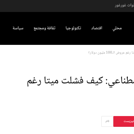
قوات غورغور
محلي
اقتصاد
تكنولوجيا
ثقافة ومجتمع
سياسة
لـ100 مليون دولار؟
طناعي: كيف فشلت ميتا رغم
تيريست