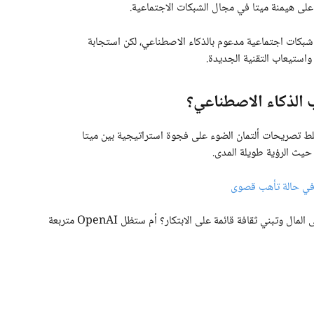
لى هيمنة ميتا في مجال الشبكات الاجتماعية.
ا تطبيق “Meta AI”، وهو مشروع شبكات اجتماعية مدعوم بالذكاء الاصطناعي، لكن استجابة
استيعاب التقنية الجديدة.
الذكاء الاصطناعي؟
 تصريحات ألتمان الضوء على فجوة استراتيجية بين ميتا
 في حالة تأهب قصوى
يبقى السؤال مفتوحًا: هل تتمكن ميتا من تجاوز التركيز على المال وتبني ثقافة قائمة على الابتكار؟ أم ستظل OpenAI متربعة