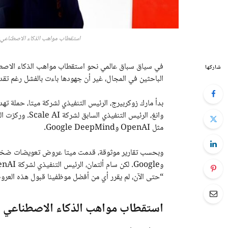
استقطاب مواهب الذكاء الاصطناعي: كيف فشل
في سياق سباق عالمي نحو استقطاب مواهب الذكاء الاصط
شاركها
الباحثين في المجال، غير أن جهودها باءت بالفشل رغم تقديمها عروضاً تجاوزت 100 مل
بدأ مارك زوكربيرج، الرئيس التنفيذي لشركة ميتا، حملة ته
وانغ، الرئيس ال
مثل OpenAI وGoogle DeepMind.
“حتى الآن، لم يقرر أي من أفضل موظفينا قبول هذه العر
استقطاب مواهب الذكاء الاصطناعي بين ميتا وOpenAI: صراع 