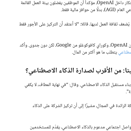
يرى ألتمان أن العامل الحاسم في هذا الصراع هو ثقافة الابتكار داخل OpenAI، مؤكداً أن الموظفين يفضلون بيئة العمل القائمة
فز مالية فقط.
ُضعف ثقافة العمل لديها، قائلا: “لا أعتقد أن التركيز على الأجور فقط
الميتا حاولت استقطاب شخصيات بارزة مثل نعوم براون من OpenAI، وكوراي كافوكوغلو من Google، لكن دون جدوى. وأكد
اصطناعي
يتطلب ما هو أكثر من المال.
بناء مستقبل الذكاء الاصطناعي. وقال: “في نهاية المطاف، لا يكفي
”.
بح الشركة الرائدة في المجال، مشيرًا إلى أن تركيز الشركة على الذكاء
ا على تطوير تطبيق تواصل اجتماعي مدعوم بالذكاء الاصطناعي، يقدّم للمستخدمين