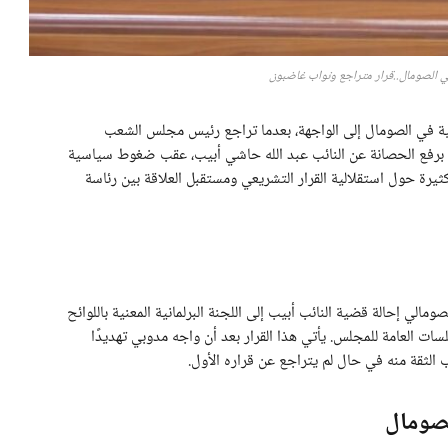
 في الصومال..قرار متراجع ونواب غاضبون
ية في الصومال إلى الواجهة، بعدما تراجع رئيس مجلس الشعب
ق برفع الحصانة عن النائب عبد الله حاشي أبيب، عقب ضغوط سياسية
يرة حول استقلالية القرار التشريعي ومستقبل العلاقة بين رئاسة
لي إحالة قضية النائب أبيب إلى اللجنة البرلمانية المعنية باللوائح
ت العامة للمجلس. يأتي هذا القرار بعد أن واجه مدوبي تهديدًا
لصومال