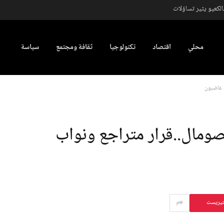
كعيو يثير تساؤلات
محلي
اقتصاد
تكنولوجيا
ثقافة ومجتمع
سياسة
ب غاضبون
لصومال..قرار متراجع ونواب
تيريست