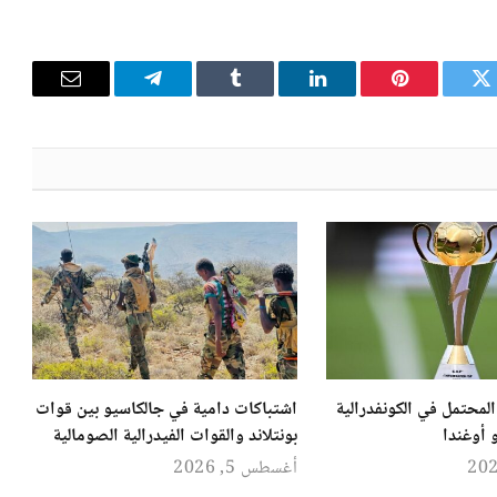
تويتر
بينتيريست
لينكدإن
Tumblr
تيلقرام
البريد
الإلكترون
لمحتمل في الكونفدرالية
اشتباكات دامية في جالكاسيو بين قوات
 أوغندا
بونتلاند والقوات الفيدرالية الصومالية
أغسطس 5, 2026