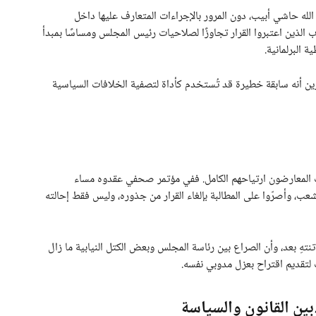
الله حاشي أبيب، دون المرور بالإجراءات المتعارف عليها داخل
ب الذين اعتبروا القرار تجاوزًا لصلاحيات رئيس المجلس ومساسًا بمبدأ
ة البرلمانية.
رين أنه سابقة خطيرة قد تُستخدم كأداة لتصفية الخلافات السياسية
نواب المعارضون ارتياحهم الكامل. ففي مؤتمر صحفي عقدوه مساء
عب، وأصرّوا على المطالبة بإلغاء القرار من جذوره، وليس فقط إحالته
هِ بعد، وأن الصراع بين رئاسة المجلس وبعض الكتل النيابية ما زال
ب لتقديم اقتراح بعزل مدوبي نفسه.
بين القانون والسياسة