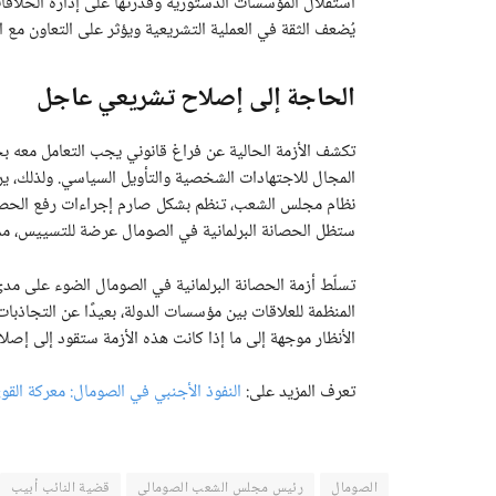
استقلال المؤسسات الدستورية وقدرتها على إدارة الخلافات
يُضعف الثقة في العملية التشريعية ويؤثر على التعاون مع ا
الحاجة إلى إصلاح تشريعي عاجل
تكشف الأزمة الحالية عن فراغ قانوني يجب التعامل معه بج
المجال للاجتهادات الشخصية والتأويل السياسي. ولذلك، ير
نظام مجلس الشعب، تنظم بشكل صارم إجراءات رفع الحصا
ستظل الحصانة البرلمانية في الصومال عرضة للتسييس، مما ي
تسلّط أزمة الحصانة البرلمانية في الصومال الضوء على مدى
المنظمة للعلاقات بين مؤسسات الدولة، بعيدًا عن التجاذب
الأنظار موجهة إلى ما إذا كانت هذه الأزمة ستقود إلى إصل
تعرف المزيد على:
النفوذ الأجنبي في الصومال: معركة القو
الصومال
رئيس مجلس الشعب الصومالي
قضية النائب أبيب