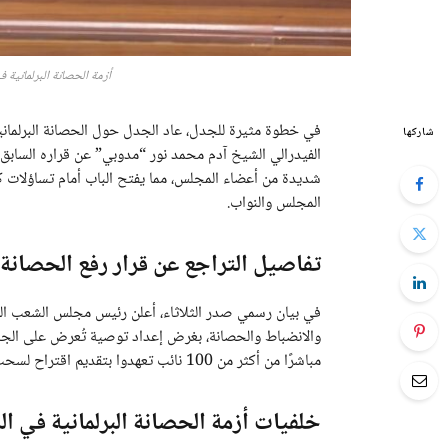
أزمة الحصانة البرلمانية
في خطوة مثيرة للجدل، عاد الجدل حول الحصانة البرلمان
شاركها
الفيدرالي الشيخ آدم محمد نور “مدوبي” عن قراره الساب
شديدة من أعضاء المجلس، مما يفتح الباب أمام تساؤلات كث
المجلس والنواب.
تفاصيل التراجع عن قرار رفع الحصانة
في بيان رسمي صدر الثلاثاء، أعلن رئيس مجلس الشعب الصوما
والانضباط والحصانة، بغرض إعداد توصية تُعرض على الجلسا
مباشرًا من أكثر من 100 نائب تعهدوا بتقديم اقتراح لسحب الثقة منه في حال لم يتراجع عن قراره الأول.
خلفيات أزمة الحصانة البرلمانية في ا