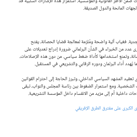
 ضمن الأطر القانونية والمؤسسية. استمرار هذه الإشارات السلبية قد
لجهات المانحة والدول الصديقة.
دية. فغياب آلية واضحة ومُلزمة لمعالجة قضايا الحصانة، يفتح
ى عدد من الخبراء في الشأن البرلماني ضرورة إدراج تعديلات على
نة، وتمنع استخدامها كأداة ضغط سياسي. من دون هذه الإصلاحات،
ُهدد أداء البرلمان ودوره الرقابي والتشريعي في المستقبل.
 تعقيد المشهد السياسي الداخلي، وتبرز الحاجة إلى احترام القوانين
ات الشخصية. ومع استمرار الضغوط بين رئاسة المجلس والنواب، تبقى
احات داخلية أم إلى مزيد من الانقسام داخل المؤسسة التشريعية.
ى الكبرى على مفترق الطرق الإفريقي