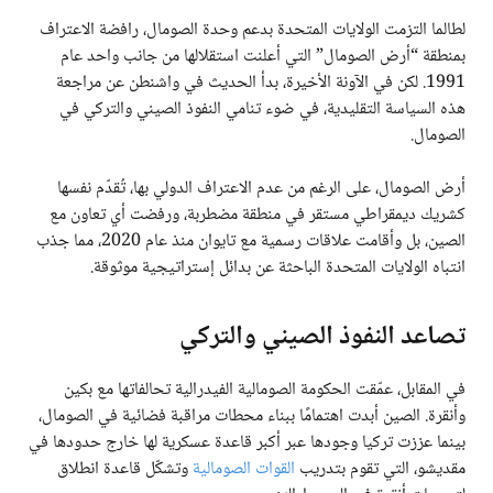
لطالما التزمت الولايات المتحدة بدعم وحدة الصومال، رافضة الاعتراف
بمنطقة “أرض الصومال” التي أعلنت استقلالها من جانب واحد عام
1991. لكن في الآونة الأخيرة، بدأ الحديث في واشنطن عن مراجعة
هذه السياسة التقليدية، في ضوء تنامي النفوذ الصيني والتركي في
الصومال.
أرض الصومال، على الرغم من عدم الاعتراف الدولي بها، تُقدّم نفسها
كشريك ديمقراطي مستقر في منطقة مضطربة، ورفضت أي تعاون مع
الصين، بل وأقامت علاقات رسمية مع تايوان منذ عام 2020، مما جذب
انتباه الولايات المتحدة الباحثة عن بدائل إستراتيجية موثوقة.
تصاعد النفوذ الصيني والتركي
في المقابل، عمّقت الحكومة الصومالية الفيدرالية تحالفاتها مع بكين
وأنقرة. الصين أبدت اهتمامًا ببناء محطات مراقبة فضائية في الصومال،
بينما عززت تركيا وجودها عبر أكبر قاعدة عسكرية لها خارج حدودها في
مقديشو، التي تقوم بتدريب
القوات الصومالية
وتشكّل قاعدة انطلاق