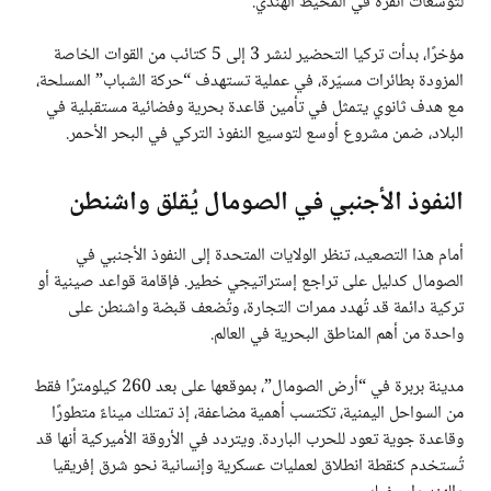
لتوسعات أنقرة في المحيط الهندي.
مؤخرًا، بدأت تركيا التحضير لنشر 3 إلى 5 كتائب من القوات الخاصة
المزودة بطائرات مسيّرة، في عملية تستهدف “حركة الشباب” المسلحة،
مع هدف ثانوي يتمثل في تأمين قاعدة بحرية وفضائية مستقبلية في
البلاد، ضمن مشروع أوسع لتوسيع النفوذ التركي في البحر الأحمر.
النفوذ الأجنبي في الصومال يُقلق واشنطن
أمام هذا التصعيد، تنظر الولايات المتحدة إلى النفوذ الأجنبي في
الصومال كدليل على تراجع إستراتيجي خطير. فإقامة قواعد صينية أو
تركية دائمة قد تُهدد ممرات التجارة، وتُضعف قبضة واشنطن على
واحدة من أهم المناطق البحرية في العالم.
مدينة بربرة في “أرض الصومال”، بموقعها على بعد 260 كيلومترًا فقط
من السواحل اليمنية، تكتسب أهمية مضاعفة، إذ تمتلك ميناءً متطورًا
وقاعدة جوية تعود للحرب الباردة. ويتردد في الأروقة الأميركية أنها قد
تُستخدم كنقطة انطلاق لعمليات عسكرية وإنسانية نحو شرق إفريقيا