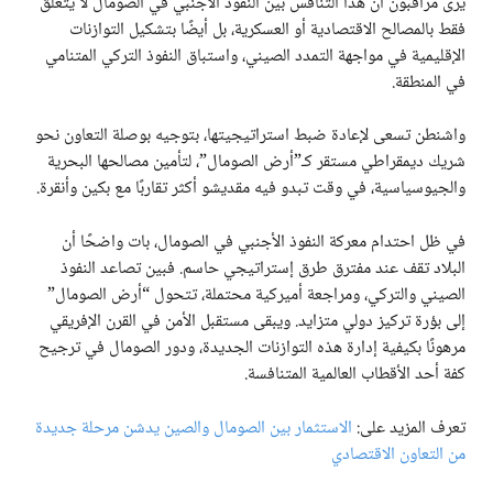
يرى مراقبون أن هذا التنافس بين النفوذ الأجنبي في الصومال لا يتعلق
فقط بالمصالح الاقتصادية أو العسكرية، بل أيضًا بتشكيل التوازنات
الإقليمية في مواجهة التمدد الصيني، واستباق النفوذ التركي المتنامي
في المنطقة.
واشنطن تسعى لإعادة ضبط استراتيجيتها، بتوجيه بوصلة التعاون نحو
شريك ديمقراطي مستقر كـ”أرض الصومال”، لتأمين مصالحها البحرية
والجيوسياسية، في وقت تبدو فيه مقديشو أكثر تقاربًا مع بكين وأنقرة.
في ظل احتدام معركة النفوذ الأجنبي في الصومال، بات واضحًا أن
البلاد تقف عند مفترق طرق إستراتيجي حاسم. فبين تصاعد النفوذ
الصيني والتركي، ومراجعة أميركية محتملة، تتحول “أرض الصومال”
إلى بؤرة تركيز دولي متزايد. ويبقى مستقبل الأمن في القرن الإفريقي
مرهونًا بكيفية إدارة هذه التوازنات الجديدة، ودور الصومال في ترجيح
كفة أحد الأقطاب العالمية المتنافسة.
تعرف المزيد على:
الاستثمار بين الصومال والصين يدشن مرحلة جديدة
من التعاون الاقتصادي