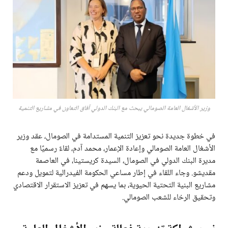
وزير الأشغال العامة الصومالي يبحث مع البنك الدولي آفاق التعاون في مشاريع التنمية
في خطوة جديدة نحو تعزيز التنمية المستدامة في الصومال، عقد وزير
الأشغال العامة الصومالي وإعادة الإعمار، محمد آدم، لقاءً رسميًا مع
مديرة البنك الدولي في الصومال، السيدة كريستينا، في العاصمة
مقديشو. وجاء اللقاء في إطار مساعي الحكومة الفيدرالية لتمويل ودعم
مشاريع البنية التحتية الحيوية، بما يسهم في تعزيز الاستقرار الاقتصادي
وتحقيق الرخاء للشعب الصومالي.