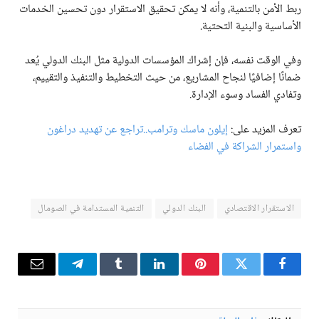
ربط الأمن بالتنمية، وأنه لا يمكن تحقيق الاستقرار دون تحسين الخدمات
الأساسية والبنية التحتية.
وفي الوقت نفسه، فإن إشراك المؤسسات الدولية مثل البنك الدولي يُعد
ضمانًا إضافيًا لنجاح المشاريع، من حيث التخطيط والتنفيذ والتقييم،
وتفادي الفساد وسوء الإدارة.
تعرف المزيد على:
إيلون ماسك وترامب..تراجع عن تهديد دراغون
واستمرار الشراكة في الفضاء
الاستقرار الاقتصادي
البنك الدولي
التنمية المستدامة في الصومال
فيسبوك
تويتر
بينتيريست
لينكدإن
Tumblr
تيلقرام
البريد
الإلكترو