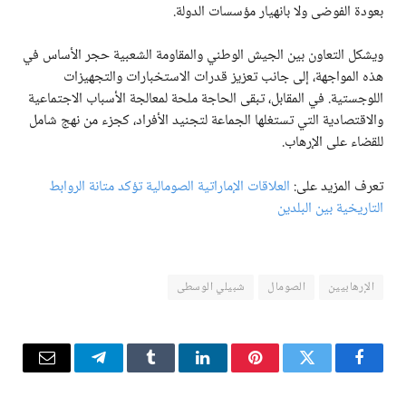
بعودة الفوضى ولا بانهيار مؤسسات الدولة.
ويشكل التعاون بين الجيش الوطني والمقاومة الشعبية حجر الأساس في
هذه المواجهة، إلى جانب تعزيز قدرات الاستخبارات والتجهيزات
اللوجستية. في المقابل، تبقى الحاجة ملحة لمعالجة الأسباب الاجتماعية
والاقتصادية التي تستغلها الجماعة لتجنيد الأفراد، كجزء من نهج شامل
للقضاء على الإرهاب.
تعرف المزيد على:
العلاقات الإماراتية الصومالية تؤكد متانة الروابط
التاريخية بين البلدين
الإرهابيين
الصومال
شبيلي الوسطى
فيسبوك
تويتر
بينتيريست
لينكدإن
Tumblr
تيلقرام
البريد
الإلكترو