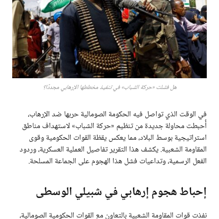
هل فشلت «حركة الشباب» في تنفيذ مخططها الإرهابي مجددًا؟
في الوقت الذي تواصل فيه الحكومة الصومالية حربها ضد الإرهاب،
أُحبطت محاولة جديدة من تنظيم «حركة الشباب» لاستهداف مناطق
استراتيجية بوسط البلاد، مما يعكس يقظة القوات الحكومية وقوى
المقاومة الشعبية. يكشف هذا التقرير تفاصيل العملية العسكرية، وردود
الفعل الرسمية، وتداعيات فشل هذا الهجوم على الجماعة المسلحة.
إحباط هجوم إرهابي في شبيلي الوسطى
نفذت قوات المقاومة الشعبية بالتعاون مع القوات الحكومية الصومالية،