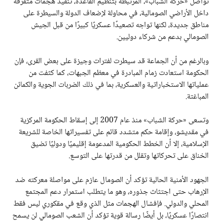
تواصل «حركة الشباب»، المرتبطة بتنظيم القاعدة، تنفيذ هجمات متفرقة
داخل الأراضي الصومالية، في محاولة لإضعاف الدولة والسيطرة على
مناطق جديدة، لكنها تواجه تصعيدًا عسكريًا كبيرًا من قبل الجيش
الصومالي بدعم من شركاء دوليين.
وبالرغم من أن الجماعة قد سيطرت لفترات وجيزة على بعض القرى، فإن
الحكومة استعادت زمام المبادرة في معظم الجبهات، كما كثفت من
عملياتها الاستخباراتية والعسكرية، بما في ذلك الضربات الجوية والكمائن
المباغتة.
وتسعى «حركة الشباب» منذ عام 2007 إلى إسقاط الحكومة المركزية
في مقديشو، وإقامة حكم متشدد قائم على تفسيراتها الخاصة للشريعة
الإسلامية، إلا أن الخطط الحكومية المدعومة إقليميًا ودوليًا تضيق
الخناق على تحركاتها وتقلل من قدرتها على التوسع.
الجهود الأمنية الحالية تؤكد أن الصومال عازم على مواصلة معركته ضد
الإرهاب حتى اجتثاث جذوره، وهو ما يتطلب استمرار دعم المجتمع
المحلي والدولي. فإفشال الهجمات مثل الذي وقع في مقكوري ليس فقط
انتصارًا عسكريًا، بل أيضًا رسالة قوية تؤكد أن الشعب الصومالي لن يسمح