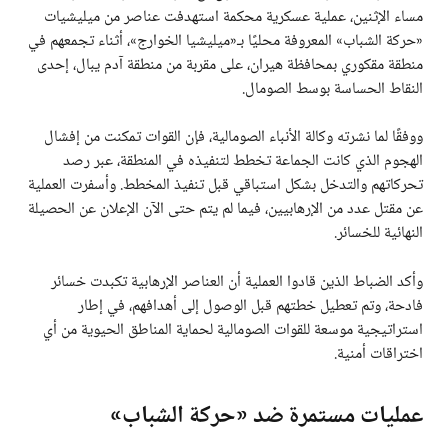
مساء الإثنين، عملية عسكرية محكمة استهدفت عناصر من ميليشيات
«حركة الشباب» المعروفة محليًا بـ«ميليشيا الخوارج»، أثناء تجمعهم في
منطقة مقكوري بمحافظة هيران، على مقربة من منطقة آدم يبال، إحدى
النقاط الحساسة بوسط الصومال.
ووفقًا لما نشرته وكالة الأنباء الصومالية، فإن القوات تمكنت من إفشال
الهجوم الذي كانت الجماعة تخطط لتنفيذه في المنطقة، عبر رصد
تحركاتهم والتدخل بشكل استباقي قبل تنفيذ المخطط. وأسفرت العملية
عن مقتل عدد من الإرهابيين، فيما لم يتم حتى الآن الإعلان عن الحصيلة
النهائية للخسائر.
وأكد الضباط الذين قادوا العملية أن العناصر الإرهابية تكبدت خسائر
فادحة، وتم تعطيل خطتهم قبل الوصول إلى أهدافهم، في إطار
استراتيجية موسعة للقوات الصومالية لحماية المناطق الحيوية من أي
اختراقات أمنية.
عمليات مستمرة ضد «حركة الشباب»