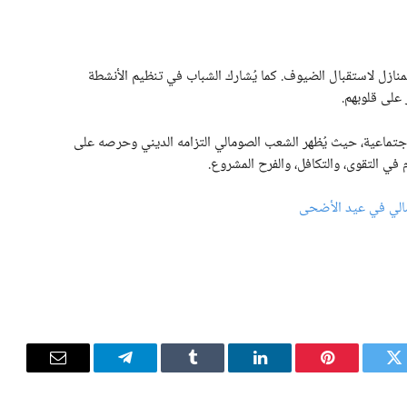
 المنازل لاستقبال الضيوف. كما يُشارك الشباب في تنظيم الأنشطة
 على قلوبهم.
الاجتماعية، حيث يُظهر الشعب الصومالي التزامه الديني وحرصه على
 في التقوى، والتكافل، والفرح المشروع.
ومالي في عيد الأضحى
تويتر
بينتيريست
لينكدإن
Tumblr
تيلقرام
البريد
الإلكترون