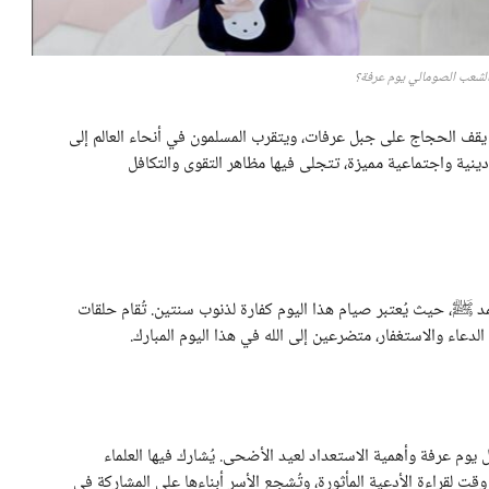
شعب الصومالي يوم عرفة؟
 يقف الحجاج على جبل عرفات، ويتقرب المسلمون في أنحاء العالم إلى
 دينية واجتماعية مميزة، تتجلى فيها مظاهر التقوى والتكافل
حمد ﷺ، حيث يُعتبر صيام هذا اليوم كفارة لذنوب سنتين. تُقام حلقات
الدعاء والاستغفار، متضرعين إلى الله في هذا اليوم المبارك.
وم عرفة وأهمية الاستعداد لعيد الأضحى. يُشارك فيها العلماء
ت لقراءة الأدعية المأثورة، وتُشجع الأسر أبناءها على المشاركة في