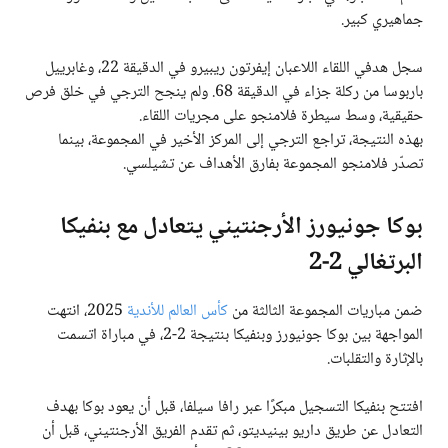
جماهيري كبير.
سجل هدفي اللقاء اللاعبان إيفرتون ريبيرو في الدقيقة 22، وغابرييل
باربوسا من ركلة جزاء في الدقيقة 68. ولم ينجح الترجي في خلق فرص
حقيقية، وسط سيطرة فلامنجو على مجريات اللقاء.
بهذه النتيجة، تراجع الترجي إلى المركز الأخير في المجموعة، بينما
تصدّر فلامنجو المجموعة بفارق الأهداف عن تشيلسي.
بوكا جونيورز الأرجنتيني يتعادل مع بنفيكا
البرتغالي 2-2
ضمن مباريات المجموعة الثالثة من
كأس العالم للأندية
2025، انتهت
المواجهة بين بوكا جونيورز وبنفيكا بنتيجة 2-2، في مباراة اتسمت
بالإثارة والتقلبات.
افتتح بنفيكا التسجيل مبكرًا عبر رافا سيلفا، قبل أن يعود بوكا بهدف
التعادل عن طريق داريو بينيديتو، ثم تقدم الفريق الأرجنتيني، قبل أن