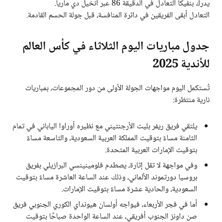
يدرك بنفيكا التعادل في الدقيقة 86 عبر أنخيل دي ماريا.
التعادل أبقى الفريقين في دائرة المنافسة، قبل جولة الحسم القادمة.
جدول مباريات اليوم الثلاثاء في كأس العالم
للأندية 2025
تُستكمل اليوم مواجهات الجولة الأولى من دور المجموعات، بمباريات
نارية منتظرة:
يلتقي فريق ريفر بليت الأرجنتيني مع نظيره أوراوا الياباني في تمام
الثامنة مساءً بتوقيت المملكة العربية السعودية، والتاسعة مساءً
بتوقيت الإمارات العربية المتحدة.
وفي مواجهة لا تقل إثارة، يصطدم فلومينينسي البرازيلي بفريق
بروسيا دورتموند الألماني، وذلك عند الساعة العاشرة مساءً بتوقيت
السعودية، والحادية عشرة مساءً بتوقيت الإمارات.
أما في فجر الأربعاء، فيواجه أولسان هيونداي الكوري الجنوبي فريق
صن داونز الجنوب أفريقي، عند الساعة الواحدة صباحًا بتوقيت