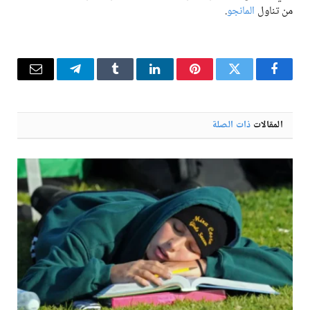
من تناول
المانجو
.
فيسبوك
تويتر
بينتيريست
لينكدإن
Tumblr
تيلقرام
البريد
الإلكترو
المقالات
ذات الصلة