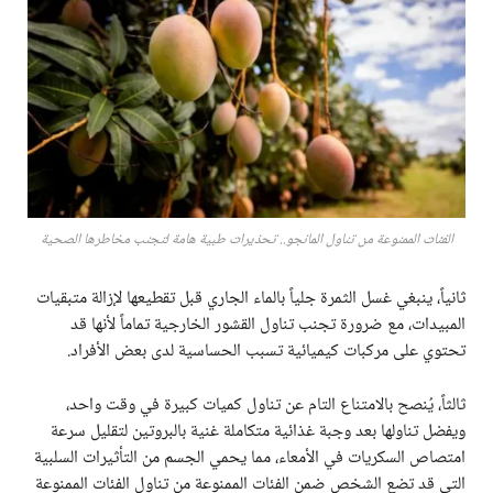
الفئات الممنوعة من تناول المانجو.. تحذيرات طبية هامة لتجنب مخاطرها الصحية
ثانياً، ينبغي غسل الثمرة جلياً بالماء الجاري قبل تقطيعها لإزالة متبقيات
المبيدات، مع ضرورة تجنب تناول القشور الخارجية تماماً لأنها قد
تحتوي على مركبات كيميائية تسبب الحساسية لدى بعض الأفراد.
ثالثاً، يُنصح بالامتناع التام عن تناول كميات كبيرة في وقت واحد،
ويفضل تناولها بعد وجبة غذائية متكاملة غنية بالبروتين لتقليل سرعة
امتصاص السكريات في الأمعاء، مما يحمي الجسم من التأثيرات السلبية
التي قد تضع الشخص ضمن الفئات الممنوعة من تناول الفئات الممنوعة