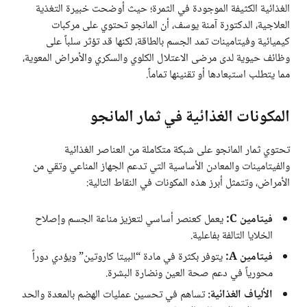
الغذائية الكثيفة الموجودة في الثمرة؛ حيث أوضحت خبيرة التغذية
العلاجية، الدكتورة آمنة يوسف، أن المانجو تحتوي على مركبات
كيميائية وفيتامينات تمد الجسم بالطاقة، لكنها قد تؤثر سلباً على
وظائف حيوية لدى مرضى الاعتلال الكلوي والسكري والأمراض المعوية،
مما يتطلب استبعادها أو تقنينها تماماً.
المكونات الغذائية في ثمار المانجو
تحتوي ثمار المانجو على شبكة متكاملة من العناصر الغذائية
والفيتامينات والمعادن الأساسية التي تدعم الجهاز المناعي وتقي من
الأمراض، وتتمثل أبرز هذه المكونات في النقاط التالية:
فيتامين C:
يعمل كعنصر أساسي لتعزيز مناعة الجسم وإصلاح
الخلايا التالفة بفاعلية.
فيتامين A:
يتوفر بكثرة في مادة “البيتا كاروتين” ويؤدي دوراً
محورياً في دعم صحة العين ونضارة البشرة.
الألياف الغذائية:
تساهم في تحسين عمليات الهضم بالمعدة والحد