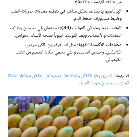
من حالات الإمساك والانتفاخ.
البوتاسيوم:
يساعد بشكل مباشر في تنظيم معدلات ضربات القلب
وضبط مستويات ضغط الدم.
المغنيسيوم وحمض الفوليك (B9):
يساهمان في تحسين وظائف
العضلات والأعصاب، ويُعد الفوليك حيوياً لصحة النساء الحوامل.
مضادات الأكسدة القوية:
مثل المانغيفيرين، الكيرسيتين،
الكاتيكين، وحمض الغاليك، والتي تحمي خلايا الجسم من التلف
الكيميائي.
قد يهمك:
تمارين رفع الأثقال وفوائدها الصحية في خفض مخاطر الوفاة
المبكرة وتحسين جودة الحياة