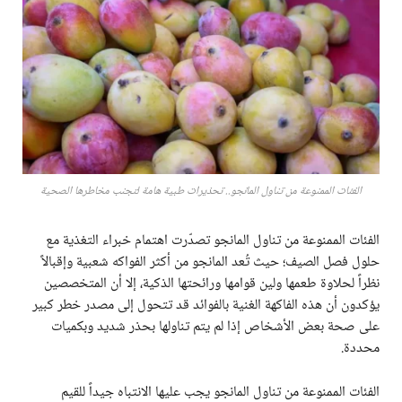
الفئات الممنوعة من تناول المانجو.. تحذيرات طبية هامة لتجنب مخاطرها الصحية
الفئات الممنوعة من تناول المانجو تصدّرت اهتمام خبراء التغذية مع
حلول فصل الصيف؛ حيث تُعد المانجو من أكثر الفواكه شعبية وإقبالاً
نظراً لحلاوة طعمها ولين قوامها ورائحتها الذكية، إلا أن المتخصصين
يؤكدون أن هذه الفاكهة الغنية بالفوائد قد تتحول إلى مصدر خطر كبير
على صحة بعض الأشخاص إذا لم يتم تناولها بحذر شديد وبكميات
محددة.
الفئات الممنوعة من تناول المانجو يجب عليها الانتباه جيداً للقيم