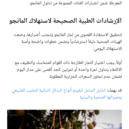
المفرطة ضمن اعتبارات الفئات الممنوعة من تناول المانجو.
الإرشادات الطبية الصحيحة لاستهلاك المانجو
لتحقيق الاستفادة القصوى من ثمار المانجو وتجنب أضرارها، وضعت
الهيئات الصحية دليلاً استرشادياً يتضمن خطوات واضحة وآمنة
للاستهلاك اليومي:
أولاً، يجب اختيار الثمار الطازجة ذات القوام المتماسك والنظيف، مع
الاكتفاء بتناول ثمرة واحدة أو ثمرتين كحد أقصى على مدار اليوم
لضمان عدم تجاوز السعرات الحرارية المطلوبة.
قد يهمك:
الدليل الشامل لتقييم أنواع البدائل النباتية للحليب الطبيعي
ومميزاتها الصحية والبيئية