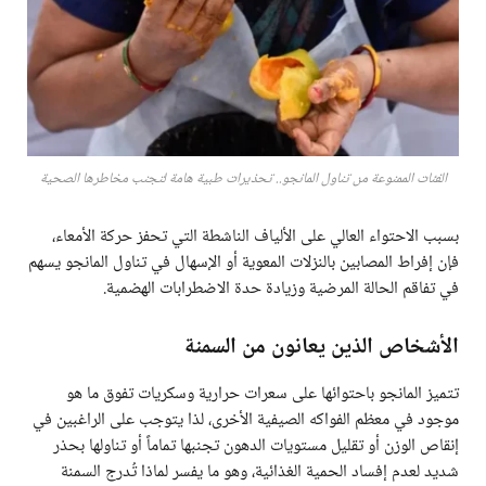
الفئات الممنوعة من تناول المانجو.. تحذيرات طبية هامة لتجنب مخاطرها الصحية
بسبب الاحتواء العالي على الألياف الناشطة التي تحفز حركة الأمعاء،
فإن إفراط المصابين بالنزلات المعوية أو الإسهال في تناول المانجو يسهم
في تفاقم الحالة المرضية وزيادة حدة الاضطرابات الهضمية.
الأشخاص الذين يعانون من السمنة
تتميز المانجو باحتوائها على سعرات حرارية وسكريات تفوق ما هو
موجود في معظم الفواكه الصيفية الأخرى، لذا يتوجب على الراغبين في
إنقاص الوزن أو تقليل مستويات الدهون تجنبها تماماً أو تناولها بحذر
شديد لعدم إفساد الحمية الغذائية، وهو ما يفسر لماذا تُدرج السمنة