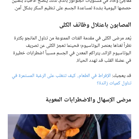
مفاجئ وحاد في مستويات الجلوكوز بالدم، لذلك ينصح الأطباء بتقنين
حصصها اليومية بشدة لمساعدة الجسم على تنظيم السكر بشكل آمن.
المصابون باعتلال وظائف الكلى
يُعد مرضى الكلى في مقدمة الفئات الممنوعة من تناول المانجو بكثرة
نظراً لغناها بعنصر البوتاسيوم؛ فحينما تعجز الكلى عن تصريف
البوتاسيوم الزائد، يتراكم المعدن في الجسم مسبباً اضطرابات خطيرة
في عضلة القلب قد تهدد الحياة.
قد يعجبك:
الإفراط في الطعام.. كيف تتغلب على الرغبة المستمرة في
تناول كميات زائدة؟
مرضى الإسهال والاضطرابات المعوية