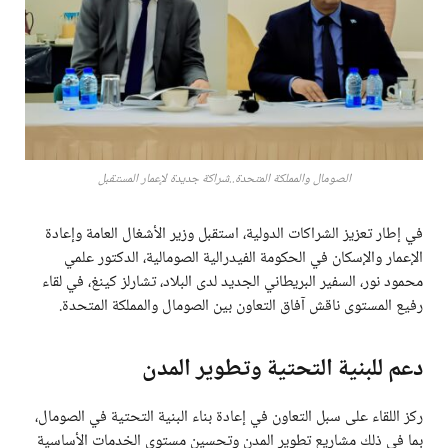
الصومال والمملكة المتحدة..شراكة جديدة لإعمار المستقبل
في إطار تعزيز الشراكات الدولية، استقبل وزير الأشغال العامة وإعادة
الإعمار والإسكان في الحكومة الفيدرالية الصومالية، الدكتور علمي
محمود نور، السفير البريطاني الجديد لدى البلاد، تشارلز كينغ، في لقاء
رفيع المستوى ناقش آفاق التعاون بين الصومال والمملكة المتحدة.
دعم للبنية التحتية وتطوير المدن
ركز اللقاء على سبل التعاون في إعادة بناء البنية التحتية في الصومال،
بما في ذلك مشاريع تطوير المدن وتحسين مستوى الخدمات الأساسية