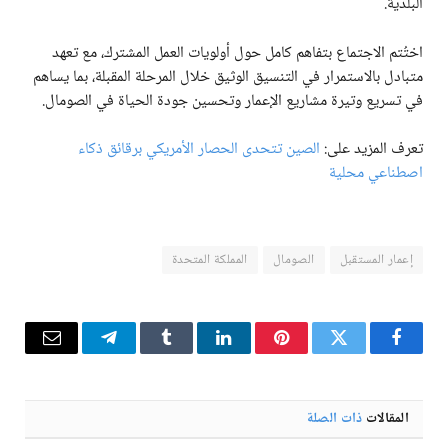
البلدية.
اختُتم الاجتماع بتفاهم كامل حول أولويات العمل المشترك، مع تعهد
متبادل بالاستمرار في التنسيق الوثيق خلال المرحلة المقبلة، بما يساهم
في تسريع وتيرة مشاريع الإعمار وتحسين جودة الحياة في الصومال.
تعرف المزيد على:
الصين تتحدى الحصار الأمريكي برقائق ذكاء
اصطناعي محلية
إعمار المستقبل
الصومال
المملكة المتحدة
فيسبوك
تويتر
بينتيريست
لينكدإن
Tumblr
تيلقرام
البريد
الإلكترو
المقالات
ذات الصلة