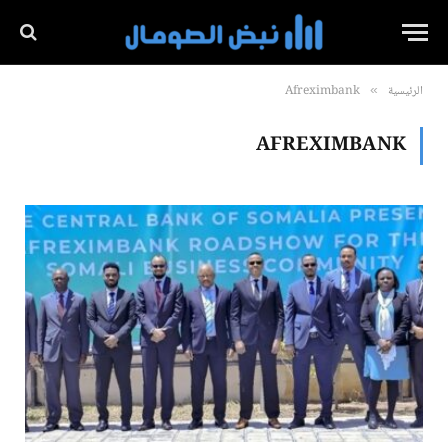
الرئيسية
Afreximbank
»
AFREXIMBANK