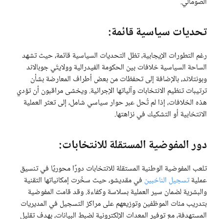
الصومالي.
تحديات سياسية قائمة:
رغم التطورات الإيجابية، تظل التحديات السياسية قائمة، حيث تشهد
الساحة السياسية خلافات بين الحكومة الفيدرالية وولايتَي جوبالاند
وبونتلاند، بالإضافة إلى تحفظات من بعض أطراف المعارضة بشأن
ترتيبات تنظيم الانتخابات وآلياتها الإجرائية. ويخشى مراقبون أن تؤدي
هذه الخلافات، إذا لم تُحل عبر حوار سياسي شامل، إلى تعثر العملية
الانتخابية أو التشكيك في نزاهتها.
دور المفوضية المستقلة للانتخابات:
تلعب المفوضية الوطنية المستقلة للانتخابات دورًا محوريًا في تنسيق
عملية
تسجيل الناخبين
في مقديشو، حيث سخّرت إمكانياتها التقنية
والبشرية لضمان سير العملية بسلاسة وكفاءة. وقد قامت المفوضية
بتدريب مئات الموظفين وتوزيعهم على مراكز التسجيل في المديريات
المستهدفة، مع توفير المعدات الإلكترونية لضبط البيانات، بهدف تقليل