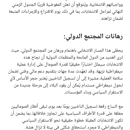
وواجباتهم الانتخابية. ويُتوقع أن تعلن المفوضية قريبًا الجدول الزمني
النهائي لمراحل الانتخابات، بما في ذلك يوم الاقتراع والإجراءات المتبعة
لضمان نزاهته.
رهانات المجتمع الدولي:
يحظى هذا المسار الانتخابي باهتمام ورهان من المجتمع الدولي، حيث
ترى العديد من الدول المانحة والمنظمات الدولية أن نجاح هذه
الانتخابات سيمثّل اختبارًا حقيقيًا لقدرة الصومال على إدارة عملية
ديمقراطية نزيهة. وقد تعهّدت عدة جهات بتقديم دعم مالي وفني لضمان
سلامة العملية، مشيرة إلى أن تسجيل الناخبين يُعتبر حجر الأساس لأي
تحول ديمقراطي مستدام يُمكن أن يقود البلاد إلى مرحلة جديدة من
الاستقرار السياسي وبناء المؤسسات.
مع اتساع رقعة تسجيل الناخبين يومًا بعد يوم، تبقى أنظار الصوماليين
معلقة على قدرة الأطراف السياسية على تجاوز خلافاتها، بما يضمن أن
تكون الانتخابات المقبلة خطوة حقيقية نحو الاستقرار السياسي
والديمقراطي، لا مجرد استحقاق شكلي في بيئة لا تزال هشة.