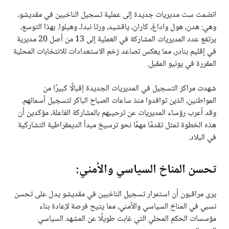
انضمت ست مديريات جديدة إلى عملية تسجيل الناخبين في مقديشو،
وهي: هدن، هول واداغ، كاران، ياقشيد، ورتا نبدا، وهيلوا. بهذا التوسع،
يرتفع عدد المديريات المشاركة في العملية إلى 13 من أصل 20 مديرية
في إقليم بنادر، مما يعكس تصاعد زخم الاستعدادات للانتخابات المحلية
المقررة في يونيو المقبل.
شهدت مراكز التسجيل في المديريات الجديدة إقبالًا كبيرًا من
المواطنين، الذين توافدوا منذ ساعات الصباح الباكر لتسجيل أسمائهم.
وقد أعرب رؤساء المديريات عن ترحيبهم بالمشاركة الفاعلة، مؤكدين أن
هذه الخطوة تمثل تقدمًا مهمًا نحو ترسيخ مبدأ الديمقراطية التشاركية
في البلاد.
تحسن المناخ السياسي والأمني:
يرى مراقبون أن استمرار تسجيل الناخبين في مقديشو يدل على تحسن
نسبي في المناخ السياسي والأمني، مما يتيح فرصة لإعادة بناء
مؤسسات الحكم المحلي التي غابت طويلًا عن المشهد السياسي