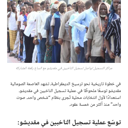
مراكز التسجيل تواصل تسجيل الناخبين في مقديشو مع اتساع رقعة المشاركة
في خطوة تاريخية نحو ترسيخ الديمقراطية، تشهد العاصمة الصومالية
مقديشو توسعًا ملحوظًا في عملية تسجيل الناخبين في مقديشو،
استعدادًا لأول انتخابات محلية تُجرى بنظام “شخص واحد، صوت
واحد” منذ أكثر من خمسة عقود.
توسّع عملية تسجيل الناخبين في مقديشو: