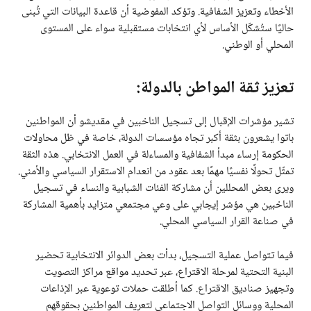
الأخطاء وتعزيز الشفافية. وتؤكد المفوضية أن قاعدة البيانات التي تُبنى
حاليًا ستُشكّل الأساس لأي انتخابات مستقبلية سواء على المستوى
المحلي أو الوطني.
تعزيز ثقة المواطن بالدولة:
تشير مؤشرات الإقبال إلى تسجيل الناخبين في مقديشو أن المواطنين
باتوا يشعرون بثقة أكبر تجاه مؤسسات الدولة، خاصة في ظل محاولات
الحكومة إرساء مبدأ الشفافية والمساءلة في العمل الانتخابي. هذه الثقة
تمثّل تحولًا نفسيًا مهمًا بعد عقود من انعدام الاستقرار السياسي والأمني.
ويرى بعض المحللين أن مشاركة الفئات الشبابية والنساء في تسجيل
الناخبين هي مؤشر إيجابي على وعي مجتمعي متزايد بأهمية المشاركة
في صناعة القرار السياسي المحلي.
فيما تتواصل عملية التسجيل، بدأت بعض الدوائر الانتخابية تحضير
البنية التحتية لمرحلة الاقتراع، عبر تحديد مواقع مراكز التصويت
وتجهيز صناديق الاقتراع. كما أطلقت حملات توعوية عبر الإذاعات
المحلية ووسائل التواصل الاجتماعي لتعريف المواطنين بحقوقهم