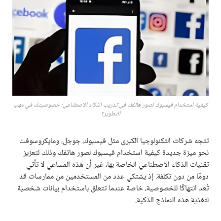
كيفية استخدام فيسبوك لصور هاتفك في تدريب الذكاء الاصطناعي: خصوصيتك في مهب
التطوير؟
تتجه شركات التكنولوجيا الكبرى مثل فيسبوك، جوجل، ومايكروسوفت
نحو ميزة جديدة كيفية استخدام فيسبوك لصور هاتفك وذلك لتعزيز
تقنيات الذكاء الاصطناعي الخاصة بها، غير أن هذه المساعي لا تأتي
دومًا من دون تكلفة. إذ يشتكي عدد من المستخدمين من ممارسات قد
تُعد انتهاكًا للخصوصية، خاصة عندما تتعلق باستخدام بيانات شخصية
لتغذية هذه النماذج الذكية.