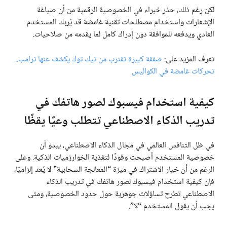
لكن رغم ذلك، حذر خبراء في الخصوصية الرقمية من أن صياغة
الإشعارات واستخدام مصطلحات تقنية غامضة قد يُربك المستخدم
العادي ويدفعه للموافقة دون إدراك كامل لما يقدمه من صلاحيات.
تعرف المزيد على:
صفقة كبيرة تقترب من تيك توك يكشف عنها ترامب..
تحركات غامضة في الكواليس
كيفية استخدام فيسبوك لصور هاتفك في
تدريب الذكاء الاصطناعي تتطلب وعيًا يقظًا
في ظل التنافس العالمي في مجال الذكاء الاصطناعي، يبدو أن
خصوصية المستخدم أصبحت وقودًا لتغذية الخوارزميات الذكية. وعلى
الرغم من أن خيار الاشتراك في ميزة “المعالجة السحابية” لا يُعد إلزاميًا،
فإن كيفية استخدام فيسبوك لصور هاتفك في تدريب الذكاء
الاصطناعي تطرح تساؤلات جوهرية حول حدود الخصوصية، ومتى
يجب أن يقول المستخدم “لا”.