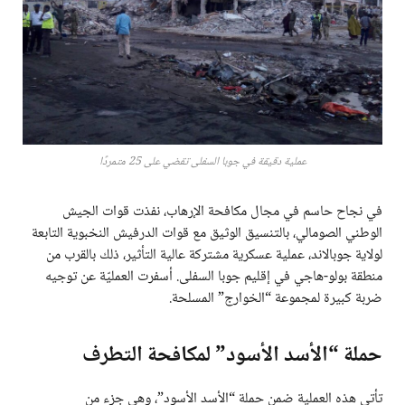
عملية دقيقة في جوبا السفلى تقضي على 25 متمردًا
في نجاح حاسم في مجال مكافحة الإرهاب، نفذت قوات الجيش
الوطني الصومالي، بالتنسيق الوثيق مع قوات الدرفيش النخبوية التابعة
لولاية جوبالاند، عملية عسكرية مشتركة عالية التأثير، ذلك بالقرب من
منطقة بولو-هاجي في إقليم جوبا السفلى. أسفرت العمليّة عن توجيه
ضربة كبيرة لمجموعة “الخوارج” المسلحة.
حملة “الأسد الأسود” لمكافحة التطرف
تأتي هذه العملية ضمن حملة “الأسد الأسود”، وهي جزء من