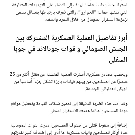
استراتيجية وطنية شاملة تهدف إلى القضاء على التهديدات المتطرفة
التي تمثلها جماعة “الخوارج”، والتي تُعرف بارتباطها بفصائل تسعى
لزعزعة استقرار الصومال من خلال التمرد والعنف.
أبرز تفاصيل العملية العسكرية المشتركة بين
الجيش الصومالي و قوات جوبالاند في جوبا
السفلى
وبحسب مصادر عسكرية، أسفرت العملية المنسقة عن مقتل أكثر من 25
عنصرًا من المسلحين، من بينهم قيادات بارزة تشكل جزءاً أساسياً من
الهيكل العملياتي للجماعة.
وقد أدت هذه الضربة الدقيقة إلى تدمير شبكات القيادة وتعطيل مواقع
مهمة للمسلحين لطالما هددت الاستقرار المحلي.
إضافةً إلى سقوط قتلى من صفوف المسلحين، دمرت القوات الصومالية
عدة أوكار للمسلحين وآليات عسكرية، ما أدى إلى إضعاف كبير لقدرتهم