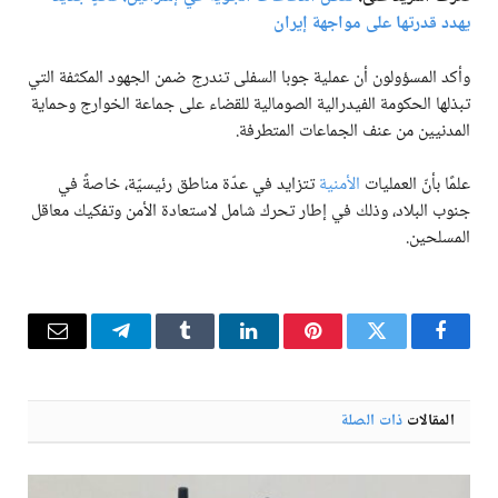
يهدد قدرتها على مواجهة إيران
وأكد المسؤولون أن عملية جوبا السفلى تندرج ضمن الجهود المكثفة التي
تبذلها الحكومة الفيدرالية الصومالية للقضاء على جماعة الخوارج وحماية
المدنيين من عنف الجماعات المتطرفة.
علمًا بأنّ العمليات
الأمنية
تتزايد في عدّة مناطق رئيسيّة، خاصةً في
جنوب البلاد، وذلك في إطار تحرك شامل لاستعادة الأمن وتفكيك معاقل
المسلحين.
فيسبوك
تويتر
بينتيريست
لينكدإن
Tumblr
تيلقرام
البريد
الإلكترو
المقالات
ذات الصلة