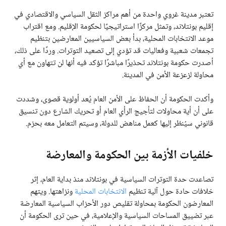
تعتبر مدينة غروي واحدة من أهم مراكز الثقل السياسي والاقتصادي في
إقليم بونتلاند، وتمثل مركزًا استراتيجيًا لحكومة الإقليم. ومع اقتراب
موعد الانتخابات المحلية، بدأ بعض السياسيين المعارضين بتنظيم
تجمعات شعبية وفعاليات قد تؤدي إلى تصعيد التوترات. وردًا على ذلك،
أصدرت حكومة بونتلاند تحذيرًا مباشرًا تؤكد فيه أنها لن تتهاون مع أي
محاولة لزعزعة الأمن في المدينة.
وأكدت الحكومة أن الحفاظ على الأمن العام يُعد أولوية قصوى، وشددت
على أن أية محاولات لتأجيج الرأي العام أو تحريك الشارع دون تنسيق
قانوني سيُنظر إليها كعمل مناهض للدولة، وسيتم التعامل معه بحزم.
خلفيات الأزمة بين الحكومة والمعارضة
تصاعدت حدة التوترات السياسية في بونتلاند منذ بداية العام، إثر
خلافات حادة حول آلية تنظيم
الانتخابات المحلية
ونزاهتها. ويتهم
المعارضون الحكومة بمحاولة تقليص دور الأحزاب السياسية المعارضة
عبر تضييق المساحات السياسية والإعلامية، في حين ترى الحكومة أن