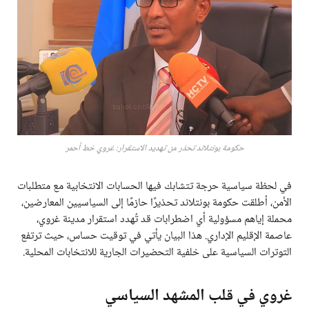
حكومة بونتلاند تحذر من تهديد الاستقرار: غروي خط أحمر
في لحظة سياسية حرجة تتشابك فيها الحسابات الانتخابية مع متطلبات
الأمن، أطلقت حكومة بونتلاند تحذيرًا حازمًا إلى السياسيين المعارضين،
محملة إياهم مسؤولية أي اضطرابات قد تُهدد استقرار مدينة غروي،
عاصمة الإقليم الإداري. هذا البيان يأتي في توقيت حساس، حيث ترتفع
التوترات السياسية على خلفية التحضيرات الجارية للانتخابات المحلية.
غروي في قلب المشهد السياسي