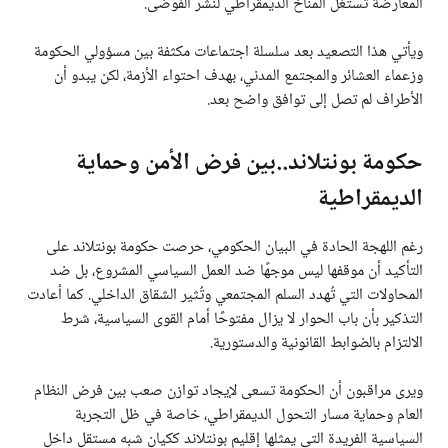
المعارضة تستغل المناخ الديمقراطي لنشر الفوضى.
ويأتي هذا التصعيد بعد سلسلة اجتماعات مكثفة بين مسؤولي الحكومة
وزعماء العشائر والمجتمع المدني، بهدف احتواء الأزمة، لكن يبدو أن
الأطراف لم تصل إلى توافق واضح بعد.
حكومة بونتلاند..بين فرض الأمن وحماية
الديمقراطية
رغم اللهجة الحادة في البيان الحكومي، حرصت حكومة بونتلاند على
التأكيد أن موقفها ليس موجهًا ضد العمل السياسي المشروع، بل ضد
المحاولات التي تُهدد السلم المجتمعي وتُثير الشقاق الداخلي. كما أعادت
التذكير بأن باب الحوار لا يزال مفتوحًا أمام القوى السياسية، شرط
الالتزام بالضوابط القانونية والدستورية.
ويرى مراقبون أن الحكومة تسعى لإيجاد توازن صعب بين فرض النظام
العام وحماية مسار التحول الديمقراطي، خاصة في ظل التجربة
السياسية الفريدة التي يمثلها إقليم بونتلاند ككيان شبه مستقل داخل