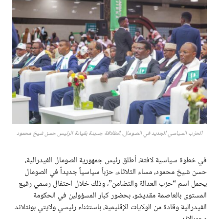
الحزب السياسي الجديد في الصومال..انطلاقة جديدة بقيادة الرئيس حسن شيخ محمود
في خطوة سياسية لافتة، أطلق رئيس جمهورية الصومال الفيدرالية،
حسن شيخ محمود، مساء الثلاثاء، حزباً سياسياً جديداً في الصومال
يحمل اسم “حزب العدالة والتضامن”، وذلك خلال احتفال رسمي رفيع
المستوى بالعاصمة مقديشو، بحضور كبار المسؤولين في الحكومة
الفيدرالية وقادة من الولايات الإقليمية، باستثناء رئيسي ولايتي بونتلاند