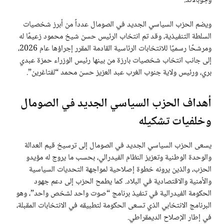
وجوبالاند.
ويضم الحزب السياسي الجديد في الصومال عدداً من أبرز شخصيات
السلطة التنفيذية، وقد تم انتخاب الرئيس حسن شيخ محمود زعيمًا له
ومرشحًا رسميًا للانتخابات الرئاسية القادمة المقرر إجراؤها عام 2026،
إلى جانب انتخاب شخصيات بارزة من بينها رئيس الوزراء حمزة عبدي
بري، ورئيس ولاية جنوب الغرب عبد العزيز حسن محمد “لفتاغرين”.
أهداف الحزب السياسي الجديد في الصومال
وخلفيات تشكيله
يسعى الحزب السياسي الجديد في الصومال إلى ترسيخ قيم العدالة
والوحدة الوطنية وتعزيز النظام الفيدرالي، بحسب ما يروج له مؤيدو
الحزب، والذين يرونه خطوة إصلاحية لمواجهة التحديات السياسية
والأمنية والاقتصادية في البلاد. كما يطمح الحزب إلى دعم جهود
الحكومة الفيدرالية في تنفيذ برنامج “صوت واحد لشخص واحد”، وهو
البرنامج الانتخابي الذي تسعى الحكومة لتطبيقه في الانتخابات المقبلة،
في إطار الإصلاح الديمقراطي.