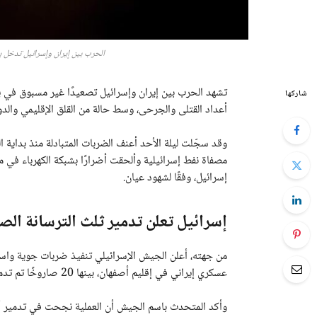
الحرب بين إيران وإسرائيل تدخل
تشهد الحرب بين إيران وإسرائيل تصعيدًا غير مسبوق في يو
شاركها
أعداد القتلى والجرحى، وسط حالة من القلق الإقليمي والد
وقد سجّلت ليلة الأحد أعنف الضربات المتبادلة منذ بدا
مصفاة نفط إسرائيلية وألحقت أضرارًا بشبكة الكهرباء في
إسرائيل، وفقًا لشهود عيان.
إسرائيل تعلن تدمير ثلث الترسانة الصا
عسكري إيراني في إقليم أصفهان، بينها 20 صاروخًا تم تدميرها قبل إطلاقها بلحظات.