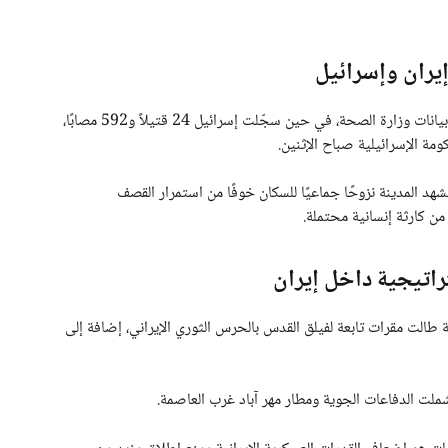
يران وإسرائيل
ارتفعت حصيلة الضحايا في إيران إلى 224 قتيلا، بحسب بيانات وزارة الصحة، في حين سجّلت إسرائيل 24 قتيلاً و592 مصابًا،
ة الإسرائيلية صباح الإثنين.
هد المدينة نزوحًا جماعيًا للسكان خوفًا من استمرار القصف
 كارثة إنسانية محتملة.
اتيجية داخل إيران
ة طالت مقرات تابعة لفيلق القدس بالحرس الثوري الإيراني، إضافة إلى
ت الدفاعات الجوية ومطار مهر آباد غرب العاصمة.