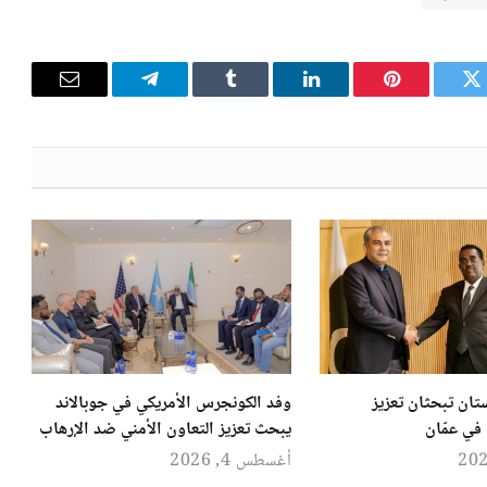
تويتر
بينتيريست
لينكدإن
Tumblr
تيلقرام
البريد
الإلكترون
تان تبحثان تعزيز
وفد الكونجرس الأمريكي في جوبالاند
 في عمّان
يبحث تعزيز التعاون الأمني ضد الإرهاب
أغسطس 4, 2026