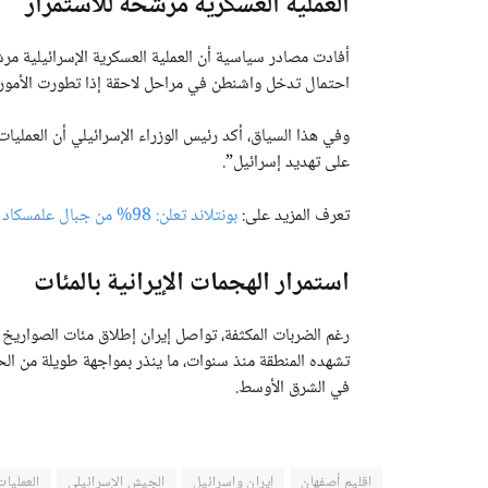
العملية العسكرية مرشحة للاستمرار
أفادت مصادر سياسية أن العملية العسكرية الإسرائيلية مر
احتمال تدخل واشنطن في مراحل لاحقة إذا تطورت الأمور 
وفي هذا السياق، أكد رئيس الوزراء الإسرائيلي أن العمل
على تهديد إسرائيل”.
تعرف المزيد على:
بونتلاند تعلن: 98% من جبال علمسكاد خالية من داعش
استمرار الهجمات الإيرانية بالمئات
رغم الضربات المكثفة، تواصل إيران إطلاق مئات الصواريخ و
تشهده المنطقة منذ سنوات، ما ينذر بمواجهة طويلة من الحر
في الشرق الأوسط.
إقليم أصفهان
إيران وإسرائيل
الجيش الإسرائيلي
العمليات