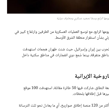
 يومها الرابع وسط تصعيد عسكري ومخاوف دولية
مها الرابع، مع توسع العمليات العسكرية من الطرفين وارتفاع كبير في
ولي بشأن استقرار منطقة الشرق الأوسط.
ية الحرب بين إيران وإسرائيل، حيث شنت طهران هجمات استهدفت
 مناطق متفرقة، بينما سُمع دوي انفجارات في مناطق سكنية داخل
روخية الإيرانية
من جهته، أعلن الجيش الإسرائيلي تنفيذ ضربات جوية واسعة النطاق، شاركت فيها 50 طائرة مقاتلة، استهدفت 100 موقع
وأكد المتحدث باسم الجيش أن العملية نجحت في تدمير أكثر من 120 منصة إطلاق صواريخ، أي ما يعادل نحو ثلث الترسانة