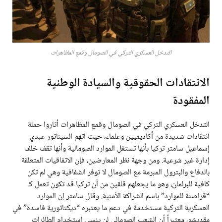
التدخل العسكري التركي في الصومال وقمع المظاهرات
الانتقادات الحقوقية والسيادة الوطنية
المفقودة
التدخل العسكري التركي في الصومال وقمع المظاهرات أثاروا حملة
انتقادات شديدة من أكاديميين وعلماء، حيث اتهم السيناتور عبدي
إسماعيل سامتر تركيا بأنها تستغل الموارد الصومالية وأنها تقف خلف
إدارة غير شرعية. ومن وجهة نظر المعارضين، فإن الاتفاقيات المتعلقة
بالدفاع والبترول المبرمة مع الصومال لا توفر الشفافية وهي لم تكن
كافية للبرلمان، وهو ما يجعلهم قلقين من أن تركيا قد تكون تعمل كـ
“قراصنة للموارد” باسم الشراكة الأمنية. وقال سامتر إن الموارد
العسكرية التركية مستخدمة في دعم ما يعتبره “ديكتاتورية فاسدة” في
مقديشو، معتبراً أن الشعب الصومالي لن ينسى استخدام الطائرات