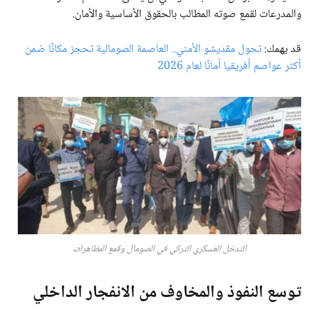
والمدرعات لقمع صوته المطالب بالحقوق الأساسية والأمان.
قد يهمك:
تحول مقديشو الأمني.. العاصمة الصومالية تحجز مكانًا ضمن
أكثر عواصم أفريقيا أمانًا لعام 2026
التدخل العسكري التركي في الصومال وقمع المظاهرات
توسع النفوذ والمخاوف من الانفجار الداخلي