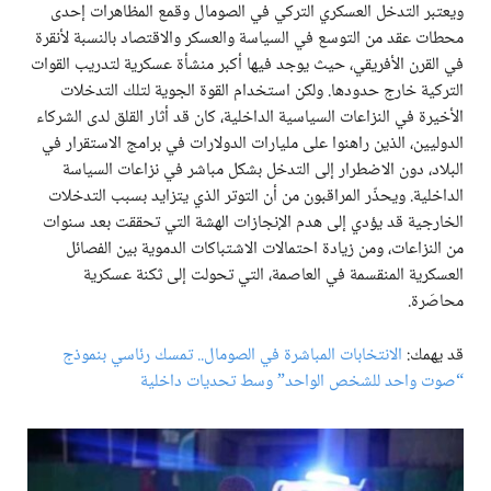
ويعتبر التدخل العسكري التركي في الصومال وقمع المظاهرات إحدى
محطات عقد من التوسع في السياسة والعسكر والاقتصاد بالنسبة لأنقرة
في القرن الأفريقي، حيث يوجد فيها أكبر منشأة عسكرية لتدريب القوات
التركية خارج حدودها. ولكن استخدام القوة الجوية لتلك التدخلات
الأخيرة في النزاعات السياسية الداخلية، كان قد أثار القلق لدى الشركاء
الدوليين، الذين راهنوا على مليارات الدولارات في برامج الاستقرار في
البلاد، دون الاضطرار إلى التدخل بشكل مباشر في نزاعات السياسة
الداخلية. ويحذّر المراقبون من أن التوتر الذي يتزايد بسبب التدخلات
الخارجية قد يؤدي إلى هدم الإنجازات الهشة التي تحققت بعد سنوات
من النزاعات، ومن زيادة احتمالات الاشتباكات الدموية بين الفصائل
العسكرية المنقسمة في العاصمة، التي تحولت إلى ثكنة عسكرية
محاصَرة.
قد يهمك:
الانتخابات المباشرة في الصومال.. تمسك رئاسي بنموذج
“صوت واحد للشخص الواحد” وسط تحديات داخلية