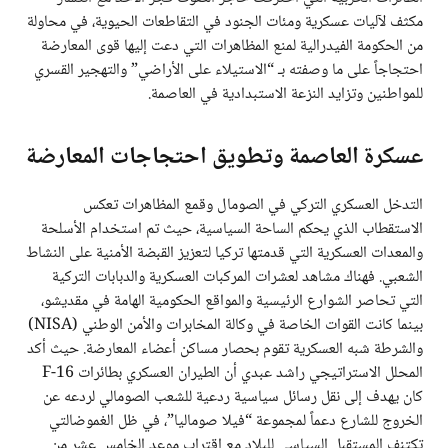
مكثف لآليات عسكرية ومئات الجنود في التقاطعات الحيوية، في محاولة
من الحكومة الفيدرالية لمنع المظاهرات التي دعت إليها قوى المعارضة
احتجاجاً على ما وصفته بـ “الاستيلاء على الأراضي” والتهجير القسري
للمواطنين وتزايد النزعة الاستبدادية في العاصمة.
عسكرة العاصمة وتطويق احتجاجات المعارضة
التدخل العسكري التركي في الصومال وقمع المظاهرات تعكس
الاستقطاب الذي يحكم الساحة السياسية، حيث تم استخدام الأسلحة
والمعدات العسكرية التي قدمتها تركيا لتعزيز القبضة الأمنية على النشاط
الشعبي. فهناك مشاهد لعشرات المركبات العسكرية والدبابات التركية
التي تحاصر الشوارع الرئيسية والمواقع الحكومية الهامة في مقديشو،
بينما كانت القوات الخاصة في وكالة المخابرات والأمن الوطني (NISA)
والشرطة شبه العسكرية تقوم بحصار مساكن أعضاء المعارضة. حيث أكد
المحلل الاستراتيجي راشد عبدي أن الطيران العسكري بطائرات F-16
كان يهدف إلى نقل رسائل سياسية ردعية للشعب الصومالي لردعه عن
الخروج للشارع دعماً لمجموعة “فيلا صوماليا”، في ظل الغموضالتي
تكتنف المستقبل السياسي للبلاد مع اقتراب موعد الخامس عشر من