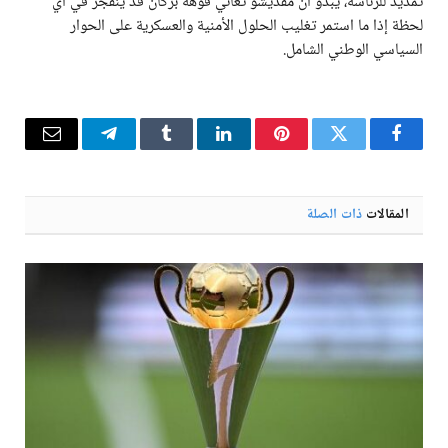
تمديد للرئاسة، يبدو أن مقديشو تعاني فوهة بركان قد ينفجر في أي
لحظة إذا ما استمر تغليب الحلول الأمنية والعسكرية على الحوار
السياسي الوطني الشامل.
فيسبوك
تويتر
بينتيريست
لينكدإن
Tumblr
تيلقرام
البريد
الإلكترو
المقالات
ذات الصلة