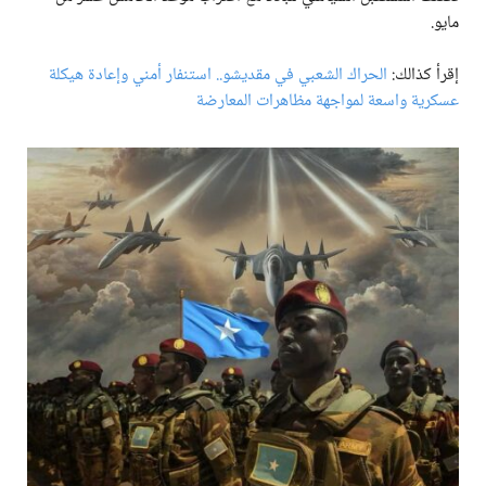
مايو.
إقرأ كذالك:
الحراك الشعبي في مقديشو.. استنفار أمني وإعادة هيكلة
عسكرية واسعة لمواجهة مظاهرات المعارضة