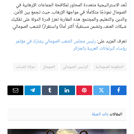
تُعد الاستراتيجية متعددة المحاور لمكافحة الجماعات الإرهابية في
الصومال نموذجًا متكاملًا في مواجهة الإرهاب، حيث تجمع بين الأمن،
والدين، والتعليم، والمجتمع. هذه المقاربة تعزز قدرة الدولة على تفكيك
شبكات العنف، وتضمن مستقبلًا أكثر أمانًا واستقرارًا للشعب الصومالي.
تعرف المزيد على:
رئيس مجلس الشعب الصومالي يشارك في مؤتمر
رؤساء البرلمانات العربية بالجزائر
الحكومة الصومالية
الرئيس الصومالي
الصومال
حركة الشباب
فيسبوك
تويتر
بينتيريست
لينكدإن
Tumblr
تيلقرام
البريد
الإلكترو
المقالات
ذات الصلة