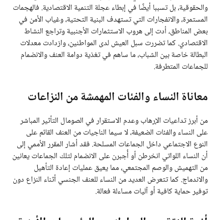
والحقوقية، بل تسببا أيضًا في إبطاء عجلة التنمية الاقتصادية. فالهجمات
المستمرة، والانفجارات التي تستهدف البنية التحتية، وغياب الأمن في
بعض المناطق، أدت إلى هروب الاستثمارات الأجنبية وتراجع النشاط
الاقتصادي. كما تضررت سبل العيش لدى المواطنين، وازدادت معدلات
البطالة خاصة بين الشباب، ما ساهم في تغذية دوامة العنف والانضمام
للجماعات المتطرفة.
معاناة النساء والفئات المهمشة من النزاعات
من أبرز تداعيات الإرهاب وعدم الاستقرار في الصومال التأثير المباشر
على النساء والفئات الضعيفة، لا سيما الناجيات من العنف القائم على
النوع الاجتماعي داخل الجماعات المسلحة. فقد أشار المقرر الأممي إلى
أن النساء اللواتي انخرطن أو أُجبرن على الانضمام لتلك الجماعات يعانين
من التهميش والوصم المجتمعي، مما يعيق عمليات إعادة التأهيل
والاندماج. كما تتعرض العديد من النساء للعنف الجنسي أثناء النزاع دون
توفير حماية كافية أو آليات مساءلة فعالة.