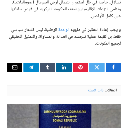
تساؤل، خاصة في ظل استمرار انفصال أرض الصومال (صوماليلاند)،
وتنامي النزعات الإقليمية، وضعف الحكومة المركزية في فرض سلطتها
على كامل الأراضي.
و يجب إعادة التفكير في مفهوم
الوحدة
الوطنية، ليس كشعار سياسي
فقط، بل كقيمة عملية تتجسد في العدالة، والمساواة، والتمثيل الحقيقي
لجميع المكونات.
فيسبوك
تويتر
بينتيريست
لينكدإن
Tumblr
تيلقرام
البريد
الإلكترو
المقالات
ذات الصلة