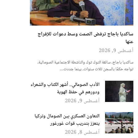
ساكديا باجاج ترفض الصمت وسط دعوات للإفراج
عنها
أغسطس 9, 2026
ساكديا باجاج، سائقة التوك توك والناشطة الاجتماعية الصومالية،
تواجه حكمًا بالسجن ثلاث سنوات، بينما جددت…
الأدب الصومالي.. أشهر الكتاب والشعراء
ودورهم في حفظ الهوية
أغسطس 9, 2026
التعاون العسكري بين الصومال وتركيا
يتعزز بتدريب قوات غورغور
أغسطس 8, 2026