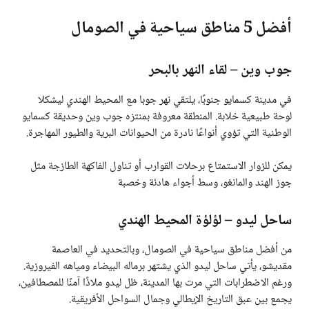
أفضل 5 مناطق سياحية في الصومال
جوب وين – لقاء النهر بالبحر
في مدينة كسمايو جنوبًا، يلتقي نهر جوبا مع المحيط الهندي ليشكلا
لوحة طبيعية خلابة. المنطقة معروفة بمنتزه جوب وين وحديقة كسمايو
الوطنية التي تؤوي أنواعًا نادرة من الحيوانات البرية والطيور المهاجرة.
يمكن للزوار الاستمتاع برحلات القوارب أو تناول الفاكهة الطازجة مثل
جوز الهند والمانغو، وسط أجواء هادئة وخصبة
ساحل ليدو – لؤلؤة المحيط الهندي
من أفضل مناطق سياحية في الصومال، وبالتحديد في العاصمة
مقديشو، يأتي ساحل ليدو الذي يشتهر برماله البيضاء ومياهه الفيروزية.
ورغم الاضطرابات التي مرت بها المدينة، ظل ليدو ملاذًا آمنًا للمصطافين،
يجمع بين عبق التاريخ الإيطالي وجمال السواحل الأفريقية.