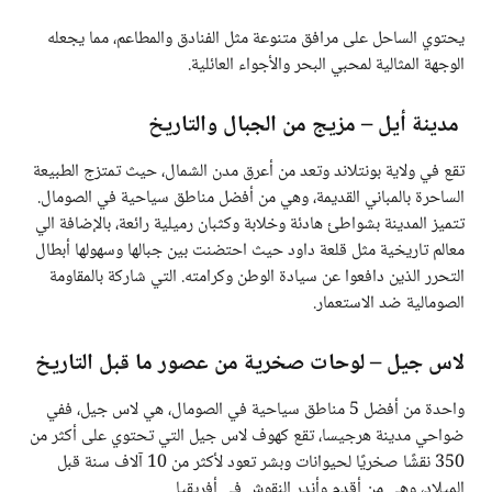
يحتوي الساحل على مرافق متنوعة مثل الفنادق والمطاعم، مما يجعله
الوجهة المثالية لمحبي البحر والأجواء العائلية.
مدينة أيل – مزيج من الجبال والتاريخ
تقع في ولاية بونتلاند وتعد من أعرق مدن الشمال، حيث تمتزج الطبيعة
الساحرة بالمباني القديمة، وهي من أفضل مناطق سياحية في الصومال.
تتميز المدينة بشواطئ هادئة وخلابة وكثبان رميلية رائعة، بالإضافة الي
معالم تاريخية مثل قلعة داود حيث احتضنت بين جبالها وسهولها أبطال
التحرر الذين دافعوا عن سيادة الوطن وكرامته. التي شاركة بالمقاومة
الصومالية ضد الاستعمار.
لاس جيل – لوحات صخرية من عصور ما قبل التاريخ
واحدة من أفضل 5 مناطق سياحية في الصومال، هي لاس جيل، ففي
ضواحي مدينة هرجيسا، تقع كهوف لاس جيل التي تحتوي على أكثر من
350 نقشًا صخريًا لحيوانات وبشر تعود لأكثر من 10 آلاف سنة قبل
الميلاد، وهي من أقدم وأندر النقوش في أفريقيا.