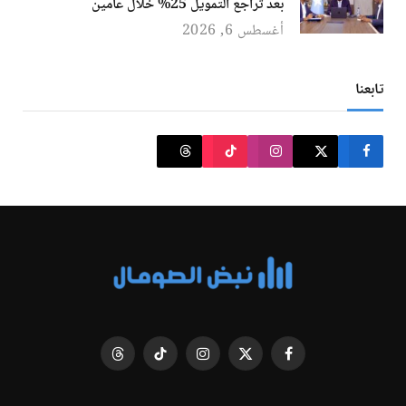
بعد تراجع التمويل 25% خلال عامين
أغسطس 6, 2026
تابعنا
فيسبوك
X
الانستغرام
تيكتوك
Threads
(Twitter)