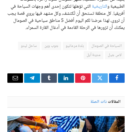
الطبيعية و
التاريخية
التي تؤهلها لتكون إحدى أهم وجهات السياحة في
أفريقيا. كل منطقة تستحق أن تُكتشف، وكل مشهد فيها يروي قصة يجب
أن تروى، لهذا عرضنا لكم اليوم أفضل 5 مناطق سياحية في الصومال
يمكنك أن تزورها في الرحلة القادمة في أدغال القارة السمراء.
السياحة في الصومال
بلدة مرعانيو
جوب وين
ساحل ليدو
لاس جيل
مدينة أيل
فيسبوك
تويتر
بينتيريست
لينكدإن
Tumblr
تيلقرام
البريد
الإلكترو
المقالات
ذات الصلة