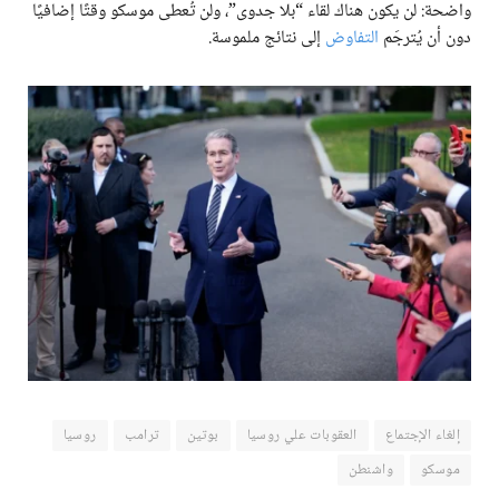
واضحة: لن يكون هناك لقاء “بلا جدوى”، ولن تُعطى موسكو وقتًا إضافيًا
دون أن يُترجَم
التفاوض
إلى نتائج ملموسة.
إلغاء الإجتماع
العقوبات علي روسيا
بوتين
ترامب
روسيا
موسكو
واشنطن