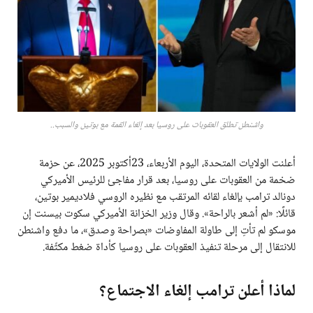
واشنطن تطلق العقوبات على روسيا بعد إلغاء القمة مع بوتين والسبب..
أعلنت الولايات المتحدة، اليوم الأربعاء، 23أكتوبر 2025، عن حزمة
ضخمة من العقوبات على روسيا، بعد قرار مفاجئ للرئيس الأميركي
دونالد ترامب بإلغاء لقائه المرتقب مع نظيره الروسي فلاديمير بوتين،
قائلًا: «لم أشعر بالراحة». وقال وزير الخزانة الأميركي سكوت بيسنت إن
موسكو لم تأتِ إلى طاولة المفاوضات «بصراحة وصدق»، ما دفع واشنطن
للانتقال إلى مرحلة تنفيذ العقوبات على روسيا كأداة ضغط مكثّفة.
لماذا أعلن ترامب إلغاء الاجتماع؟