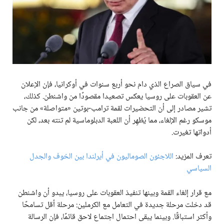
في سياق الصراع الذي دام نحو أربع سنوات في أوكرانيا، فإن الإعلان
عن العقوبات على روسيا يعكس تصعيدا مقصودًا من واشنطن. كذلك،
تشير مصادر إلى أن التحضيرات لقمة ترامب-بوتين «متواصلة» من جانب
موسكو رغم الإلغاء، مما يُظهِر أن اللعبة الدبلوماسية لم تنته بعد، لكن
أدواتها تغيرت.
تعرف المزيد:
اللاجئون الصوماليون في أيرلندا بين الخوف والجدل
السياسي
مع قرار إلغاء القمة وبينها تنفيذ العقوبات على روسيا، يبدو أن واشنطن
قد دخلت مرحلة جديدة في التعامل مع الكرملين: مرحلة أقل تسامحًا
وأكثر استباقًا. وبينما يبقى احتمال اجتماع لاحق قائمًا، فإن الرسالة