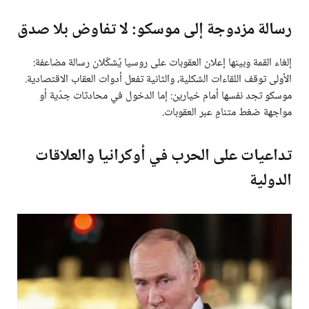
رسالة مزدوجة إلى موسكو: لا تفاوض بلا صدق
إلغاء القمة وبينها إعلان العقوبات على روسيا يُشكّلان رسالة مضاعفة:
الأولى توقف اللقاءات الشكلية، والثانية تفعل أدوات العقاب الاقتصادية.
موسكو تجد نفسها أمام خيارين: إما الدخول في محادثات جدّية أو
مواجهة ضغط متنامٍ عبر العقوبات.
تداعيات على الحرب في أوكرانيا والعلاقات
الدولية