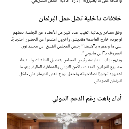
واضحة على ما يعتبرونه “إدارة أحادية” للعمل التشريعي.
خلافات داخلية تشل عمل البرلمان
وفق مصادر برلمانية، تغيب عدد كبير من الأعضاء عن الجلسة، بعضهم
لوجوده خارج العاصمة مقديشو، وآخرون امتنعوا عن الحضور احتجاجًا
على ما وصفوه بـ”هيمنة” رئيس المجلس الشيخ آدن محمد نور،
المعروف بـ”آدن مادوبي”.
ويتهم نواب المعارضة رئيس المجلس بتعطيل النقاشات واستبعاد
مشاريع القوانين المتعلقة بالأمن القومي والشفافية المالية، وهو ما
اعتبروه تجاوزًا لصلاحياته وتحديًا لروح العمل الديمقراطي داخل
البرلمان الصومالي.
أداء باهت رغم الدعم الدولي