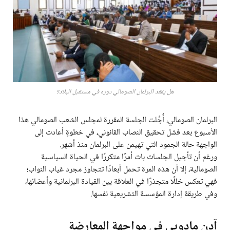
هل يفقد البرلمان الصومالي دوره في مستقبل البلاد؟
البرلمان الصومالي، أُجِّلت الجلسة المقررة لمجلس الشعب الصومالي هذا
الأسبوع بعد فشل تحقيق النصاب القانوني، في خطوةٍ أعادت إلى
الواجهة حالة الجمود التي تهيمن على البرلمان منذ أشهر.
ورغم أن تأجيل الجلسات بات أمرًا متكررًا في الحياة السياسية
الصومالية، إلا أن هذه المرة تحمل أبعادًا تتجاوز مجرد غياب النواب؛
فهي تعكس خللًا متجذرًا في العلاقة بين القيادة البرلمانية وأعضائها،
وفي طريقة إدارة المؤسسة التشريعية نفسها.
آدن مادوبي في مواجهة المعارضة