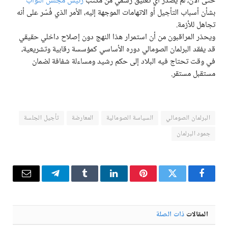
حتى الآن، لم يصدر أي تعليق رسمي من مكتب
رئيس مجلس النواب
بشأن أسباب التأجيل أو الاتهامات الموجهة إليه، الأمر الذي فُسّر على أنه
تجاهل للأزمة.
ويحذر المراقبون من أن استمرار هذا النهج دون إصلاح داخلي حقيقي
قد يفقد البرلمان الصومالي دوره الأساسي كمؤسسة رقابية وتشريعية،
في وقت تحتاج فيه البلاد إلى حكم رشيد ومساءلة شفافة لضمان
مستقبل مستقر.
البرلمان الصومالي
السياسة الصومالية
المعارضة
تأجيل الجلسة
جمود البرلمان
فيسبوك
تويتر
بينتيريست
لينكدإن
Tumblr
تيلقرام
البريد
الإلكترو
المقالات
ذات الصلة