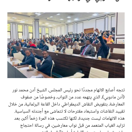
تتجه أصابع الاتهام مجددًا نحو رئيس المجلس، الشيخ آدن محمد نور
(آدن مادوبي)، الذي يتهمه عدد من النواب، وخصوصًا من صفوف
المعارضة، بتقويض النقاش الديمقراطي داخل القاعة البرلمانية، من خلال
تقييد النقاشات واستبعاد مقترحات لا تتماشى مع أجندته السياسية.
هذه الاتهامات ليست جديدة، لكنها تكتسب هذه المرة زخماً أكبر، بعد
تزايد الغياب المتعمد من قبل نواب معارضين، في رسالة احتجاج