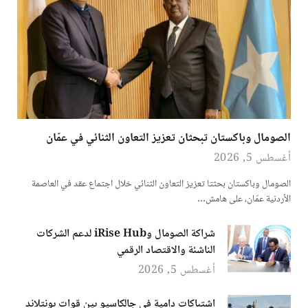
الصومال وباكستان تبحثان تعزيز التعاون الثنائي في عمّان
أغسطس 5, 2026
الصومال وباكستان بحثتا تعزيز التعاون الثنائي خلال اجتماع عقد في العاصمة
الأردنية عمّان، على هامش…
شراكة الصومال وiRise Hub لدعم الشركات
الناشئة والاقتصاد الرقمي
أغسطس 5, 2026
اشتباكات دامية في جالكاسيو بين قوات بونتلاند