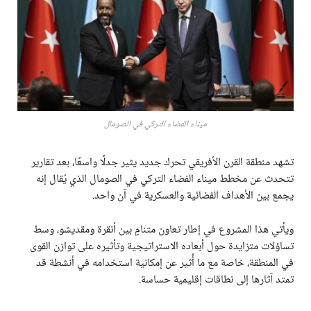
ميناء الفضاء التركي في الصومال
تشهد منطقة القرن الأفريقي تحرك جديد يثير جدلًا واسعًا، بعد تقارير
تتحدث عن مخطط ميناء الفضاء التركي في الصومال الذي يُقال إنه
يجمع بين الأهداف الفضائية والعسكرية في آن واحد.
ويأتي هذا المشروع في إطار تعاون متنامٍ بين أنقرة ومقديشو، وسط
تساؤلات متزايدة حول أبعاده الاستراتيجية وتأثيره على توازن القوى
في المنطقة، خاصة مع ما أُثير عن إمكانية استخدامه في أنشطة قد
تمتد آثارها إلى نطاقات إقليمية حساسة.