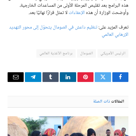
هذه البرامج بعد تقليص المرحلة الأولى من المساعدات الخارجية،
وأوضحت الوزارة أن هذه
الإعفاءات
لا تمثل قرارًا نهائيًا بعد.
تعرف المزيد على:
تنظيم داعش في الصومال يتحوّل إلى محور التهديد
الإرهابي العالمي
الرئيس الأمريكي
الصومال
برنامج الأغذية العالمي
فيسبوك
تويتر
بينتيريست
لينكدإن
Tumblr
تيلقرام
البريد
الإلكترو
المقالات
ذات الصلة