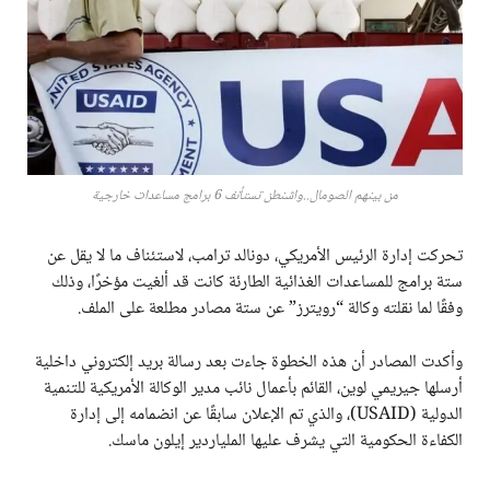
من بينهم الصومال..واشنطن تستأنف 6 برامج مساعدات خارجية
تحركت إدارة الرئيس الأمريكي، دونالد ترامب، لاستئناف ما لا يقل عن
ستة برامج للمساعدات الغذائية الطارئة كانت قد ألغيت مؤخرًا، وذلك
وفقًا لما نقلته وكالة “رويترز” عن ستة مصادر مطلعة على الملف.
وأكدت المصادر أن هذه الخطوة جاءت بعد رسالة بريد إلكتروني داخلية
أرسلها جيريمي لوين، القائم بأعمال نائب مدير الوكالة الأمريكية للتنمية
الدولية (USAID)، والذي تم الإعلان سابقًا عن انضمامه إلى إدارة
الكفاءة الحكومية التي يشرف عليها الملياردير إيلون ماسك.