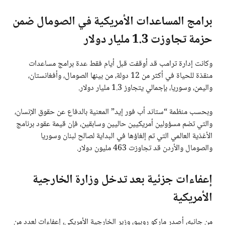
برامج المساعدات الأمريكية في الصومال ضمن
حزمة تجاوزت 1.3 مليار دولار
وكانت إدارة ترامب قد أوقفت قبل أيام فقط عدة برامج مساعدات
منقذة للحياة في أكثر من 12 دولة، من بينها الصومال، وأفغانستان،
واليمن، وسوريا، بإجمالي يتجاوز 1.3 مليار دولار.
وبحسب منظمة “ستاند أب فور إيد” المعنية بالدفاع عن حقوق الإنسان،
والتي تضم مسؤولين أمريكيين حاليين وسابقين، فإن قيمة عقود برنامج
الأغذية العالمي التي تم إلغاؤها في البداية لصالح لبنان وسوريا
والصومال والأردن قد تجاوزت 463 مليون دولار.
إعفاءات جزئية بعد تدخل وزارة الخارجية
الأمريكية
من جانبه، أصدر ماركو روبيو، وزير الخارجية الأمريكي، إعفاءات لعدد من