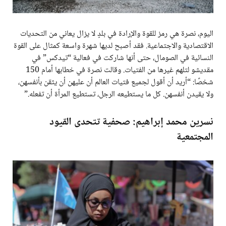
اليوم، نصرة هي رمز للقوة والإرادة في بلدٍ لا يزال يعاني من التحديات
الاقتصادية والاجتماعية. فقد أصبح لديها شهرة واسعة كمثال على القوة
النسائية في الصومال، حتى أنها شاركت في فعالية “تيدكس” في
مقديشو لتلهم غيرها من الفتيات. وقالت نصرة في خطابها أمام 150
شخصًا: “أريد أن أقول لجميع فتيات العالم أن عليهن أن يثقن بأنفسهن،
ولا يقيدن أنفسهن. كل ما يستطيعه الرجل، تستطيع المرأة أن تفعله.”
نسرين محمد إبراهيم: صحفية تتحدى القيود
المجتمعية