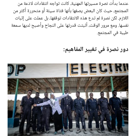
عندما بدأت نصرة مسيرتها المهنية، كانت تواجه انتقادات لاذعة من
المجتمع، حيث كان البعض يصفها بأنها فتاة سيئة أو متحررة أكثر من
اللازم. لكن نصرة لم تدع هذه الانتقادات توقفها، بل عملت على إثبات
نفسها. ومع مرور الوقت، أثبتت قدرتها على النجاح وأصبح لديها سمعة
طيبة في المجتمع.
دور نصرة في تغيير المفاهيم: