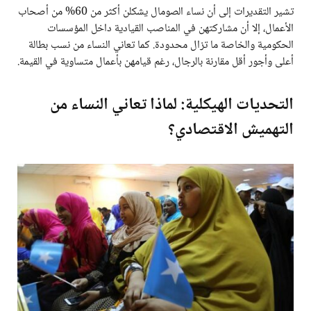
تشير التقديرات إلى أن نساء الصومال يشكلن أكثر من 60% من أصحاب
الأعمال، إلا أن مشاركتهن في المناصب القيادية داخل المؤسسات
الحكومية والخاصة ما تزال محدودة. كما تعاني النساء من نسب بطالة
أعلى وأجور أقل مقارنة بالرجال، رغم قيامهن بأعمال متساوية في القيمة.
التحديات الهيكلية: لماذا تعاني النساء من
التهميش الاقتصادي؟