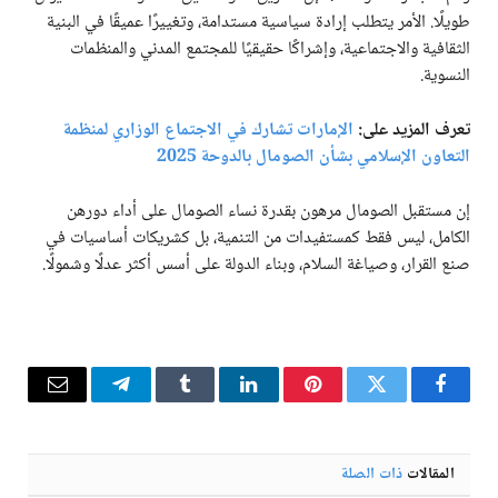
طويلًا. الأمر يتطلب إرادة سياسية مستدامة، وتغييرًا عميقًا في البنية
الثقافية والاجتماعية، وإشراكًا حقيقيًا للمجتمع المدني والمنظمات
النسوية.
تعرف المزيد على:
الإمارات تشارك في الاجتماع الوزاري لمنظمة
التعاون الإسلامي بشأن الصومال بالدوحة 2025
إن مستقبل الصومال مرهون بقدرة نساء الصومال على أداء دورهن
الكامل، ليس فقط كمستفيدات من التنمية، بل كشريكات أساسيات في
صنع القرار، وصياغة السلام، وبناء الدولة على أسس أكثر عدلًا وشمولًا.
فيسبوك
تويتر
بينتيريست
لينكدإن
Tumblr
تيلقرام
البريد
الإلكترو
المقالات
ذات الصلة