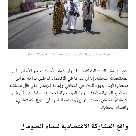
من التهميش إلى التمكين: نساء الصومال تشق طريق الاستقلال
رغم أن نساء الصومالية كانت ولا تزال عماد الأسرة وحجر الأساس في
المجتمعات المحلية، إلا أن دورها في الاقتصاد الوطني يواجه عوائق
متجذرة تُهدد جهود البلاد في التعافي وإعادة الإعمار. ففي ظل هشاشة
الأوضاع الأمنية وضعف البنية المؤسسية، تجد النساء أنفسهن في قلب
الأزمات، يتحملن تبعات النزوح، والعنف القائم على النوع الاجتماعي،
وانعدام الحماية.
واقع المشاركة الاقتصادية لنساء الصومال