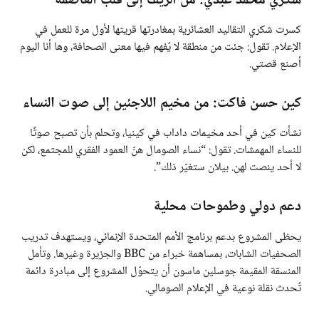
شكري محمد عبدي: من الريف إلى قلب العاصمة
كسرت شكري التقاليد العشائرية بمغادرتها قريتها لأول مرة للعمل في
الإعلام. تقول: جئت من منطقة لا يُفهم فيها معنى الصحافة، وها أنا اليوم
أصنع قصتي.
كين حسن فاكت: من مخيم اللاجئين إلى صوت النساء
نشأت كين في أحد مخيمات داداب في كينيا، وتحلم بأن تصبح صوتًا
للنساء المهمشات. تقول: “نساء الصومال هنّ العمود الفقري للمجتمع، لكن
لا أحد ينصت لهن. بيلان ستغيّر ذلك”.
دعم دولي وطموحات محلية
يحظى المشروع بدعم برنامج الأمم المتحدة الإنمائي، ويستهدف تدريب
الصحفيات الشابات، بمساهمة خبراء من BBC والجزيرة وغيرها. وتأمل
المنسقة المقيمة جوسلين ماسون أن يتحوّل المشروع إلى مبادرة دائمة
تُحدث نقلة نوعية في الإعلام الصومالي.