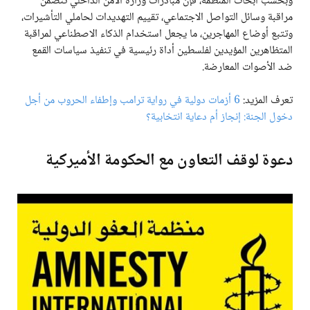
وبحسب أبحاث المنظمة، فإن مبادرات وزارة الأمن الداخلي تتضمن
مراقبة وسائل التواصل الاجتماعي، تقييم التهديدات لحاملي التأشيرات،
وتتبع أوضاع المهاجرين، ما يجعل استخدام الذكاء الاصطناعي لمراقبة
المتظاهرين المؤيدين لفلسطين أداة رئيسية في تنفيذ سياسات القمع
ضد الأصوات المعارضة.
تعرف المزيد:
6 أزمات دولية في رواية ترامب وإطفاء الحروب من أجل
دخول الجنة: إنجاز أم دعاية انتخابية؟
دعوة لوقف التعاون مع الحكومة الأميركية