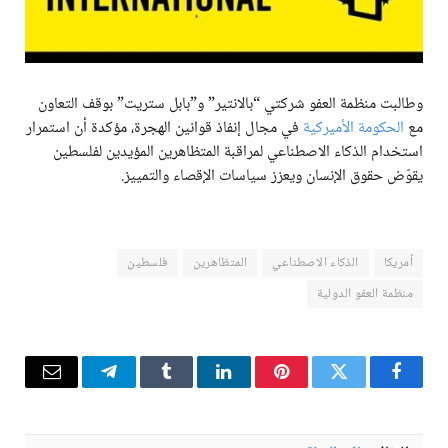
وطالبت منظمة العفو شركتي “بالانتير” و”بابل ستريت” بوقف التعاون
مع
الحكومة الأميركية
في مجال إنفاذ قوانين الهجرة، مؤكدة أن استمرار
استخدام الذكاء الاصطناعي لمراقبة المتظاهرين المؤيدين لفلسطين
يقوّض حقوق الإنسان ويعزز سياسات الإقصاء والتمييز.
أمريكا
الذكاء الاصطناعي
المتظاهرين
فلسطين
منظمة العفو الدولية
فيسبوك
تويتر
بينتيريست
لينكدإن
Tumblr
تيلقرام
البريد
الإلكترو