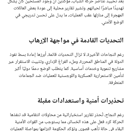
بعد تحييد عناصر حركة الشباب، مؤكدين أن وجود المسلحين كان يشكل
تهديدًا مباشرًا لحياتهم. وتشير تقارير محلية إلى عودة بعض العائلات
المهجرة إلى منازلها عقب العمليات، ما يدل على تحسن تدريجي في
الوضع الأمني.
التحديات القادمة في مواجهة الإرهاب
رغم النجاحات الأخيرة، لا تزال التحديات قائمة، أبرزها إعادة بسط نفوذ
الدولة في المناطق المحررة، وملء الفراغ الإداري، وتثبيت الاستقرار عبر
مشاريع تنموية وخدمات أساسية. كما يتطلب الوضع دعمًا دوليًا أكبر
لتأمين الاستمرارية العسكرية واللوجستية للعمليات ضد الجماعات
المتطرفة.
تحذيرات أمنية واستعدادات مقبلة
رغم النجاح، تُحذر تقارير استخباراتية من محاولات انتقامية قد تنفذها
الحركة كرد فعل على هذه الخسائر، مما يستوجب من القوات الأمنية
البقاء في حالة تأهب قصوى. وتؤكد الحكومة التزامها بمواصلة العمليات