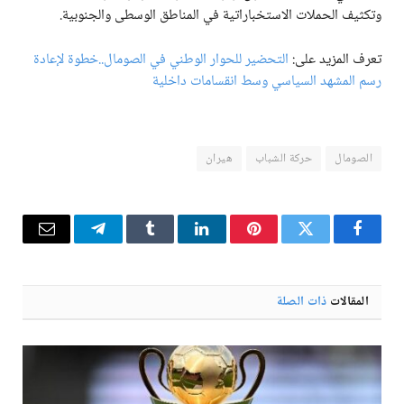
وتكثيف الحملات الاستخباراتية في المناطق الوسطى والجنوبية.
تعرف المزيد على:
التحضير للحوار الوطني في الصومال..خطوة لإعادة
رسم المشهد السياسي وسط انقسامات داخلية
الصومال
حركة الشباب
هيران
فيسبوك
تويتر
بينتيريست
لينكدإن
Tumblr
تيلقرام
البريد
الإلكترو
المقالات
ذات الصلة