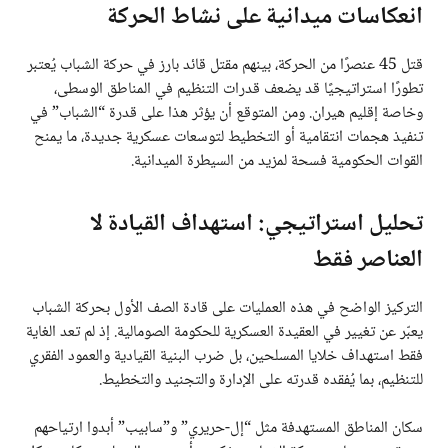
انعكاسات ميدانية على نشاط الحركة
قتل 45 عنصرًا من الحركة، بينهم مقتل قائد بارز في حركة الشباب يُعتبر
تطورًا استراتيجيًا قد يضعف قدرات التنظيم في المناطق الوسطى،
وخاصة إقليم هيران. ومن المتوقع أن يؤثر هذا على قدرة “الشباب” في
تنفيذ هجمات انتقامية أو التخطيط لتوسعات عسكرية جديدة، ما يمنح
القوات الحكومية فسحة لمزيد من السيطرة الميدانية.
تحليل استراتيجي: استهداف القيادة لا
العناصر فقط
التركيز الواضح في هذه العمليات على قادة الصف الأول بحركة الشباب
يعبّر عن تغيير في العقيدة العسكرية للحكومة الصومالية. إذ لم تعد الغاية
فقط استهداف خلايا المسلحين، بل ضرب البنية القيادية والعمود الفقري
للتنظيم، بما يُفقده قدرته على الإدارة والتجنيد والتخطيط.
سكان المناطق المستهدفة مثل “إل-حريري” و”سابيب” أبدوا ارتياحهم