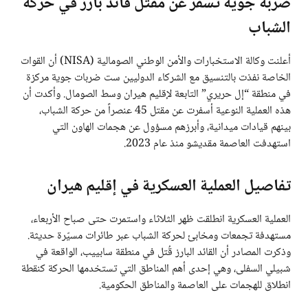
ضربة جوية تسفر عن مقتل قائد بارز في حركة
الشباب
أعلنت وكالة الاستخبارات والأمن الوطني الصومالية (NISA) أن القوات
الخاصة نفذت بالتنسيق مع الشركاء الدوليين ست ضربات جوية مركزة
في منطقة “إل حريري” التابعة لإقليم هيران وسط الصومال. وأكدت أن
هذه العملية النوعية أسفرت عن مقتل 45 عنصراً من حركة الشباب،
بينهم قيادات ميدانية، وأبرزهم مسؤول عن هجمات الهاون التي
استهدفت العاصمة مقديشو منذ عام 2023.
تفاصيل العملية العسكرية في إقليم هيران
العملية العسكرية انطلقت ظهر الثلاثاء واستمرت حتى صباح الأربعاء،
مستهدفة تجمعات ومخابئ لحركة الشباب عبر طائرات مسيّرة حديثة.
وذكرت المصادر أن القائد البارز قُتل في منطقة سابييب، الواقعة في
شبيلي السفلى، وهي إحدى أهم المناطق التي تستخدمها الحركة كنقطة
انطلاق للهجمات على العاصمة والمناطق الحكومية.