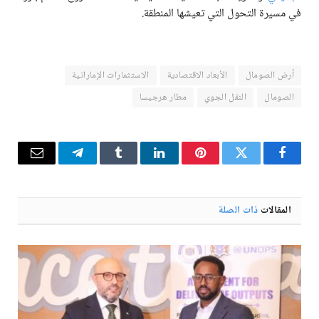
في مسيرة التحول التي تعيشها المنطقة.
أرض الصومال
الأبعاد الاقتصادية
الاستثمارات الإماراتية
الصومال
النقل الجوي
مطار هرجيسا
فيسبوك
تويتر
بينتيريست
لينكدإن
Tumblr
تيلقرام
البريد
الإلكترو
المقالات
ذات الصلة