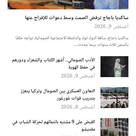
ساكديا باجاج ترفض الصمت وسط دعوات للإفراج عنها
أغسطس 9, 2026
ساكديا باجاج، سائقة التوك توك والناشطة الاجتماعية الصومالية، تواجه حكمًا
بالسجن ثلاث سنوات، بينما جددت…
الأدب الصومالي.. أشهر الكتاب والشعراء ودورهم
في حفظ الهوية
أغسطس 9, 2026
التعاون العسكري بين الصومال وتركيا يتعزز
بتدريب قوات غورغور
أغسطس 8, 2026
القبض على 9 مشتبه بانتمائهم لحركة الشباب في
مقديشو