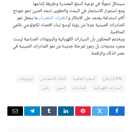
سيشكل تحولًا في نوعية السلع المصدرة وطريقة إنتاجها.
ومع استمرار الاستثمار في البحث والتطوير، تتجه الصين نحو نموذج
أكثر استدامة يعتمد على الابتكار و
التقنيات الخضراء
، ما يجعل نمو
الصادرات الصينية جزءًا من رؤية أوسع لبناء اقتصاد تكنولوجي عالمي
المنافسة.
ويختتم المحللون بأن السيارات الكهربائية والروبوتات الصناعية ليست
مجرد منتجات، بل رموز لمرحلة جديدة من نمو الصادرات الصينية في
عصر الذكاء والرقمنة.
3.5% ارتفاع
التجارة العالمية
الذكاء الاصطناعي
الروبوتات
السيارات الكهربائية
الصادرات
الصين
بكين
فيسبوك
تويتر
بينتيريست
لينكدإن
Tumblr
تيلقرام
البريد
الإلكترو