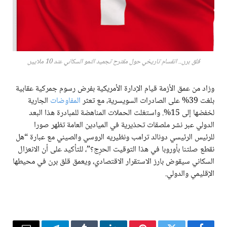
قلق برن.. انقسام تاريخي حول مقترح تجميد النمو السكاني عند 10 ملايين
وزاد من عمق الأزمة قيام الإدارة الأمريكية بفرض رسوم جمركية عقابية
بلغت 39% على الصادرات السويسرية، مع تعثر
المفاوضات
الجارية
لخفضها إلى 15%. واستغلت الحملات المناهضة للمبادرة هذا البعد
الدولي عبر نشر ملصقات تحذيرية في الميادين العامة تظهر صورا
للرئيس الرئيسي دونالد ترامب ونظيريه الروسي والصيني مع عبارة “هل
نقطع صلتنا بأوروبا في هذا التوقيت الحرِج؟”، للتأكيد على أن الانعزال
السكاني سيقوض بارز الاستقرار الاقتصادي، ويعمق قلق برن في محيطها
الإقليمي والدولي.