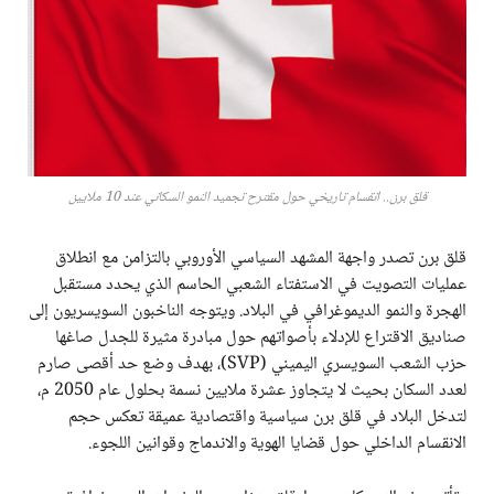
قلق برن.. انقسام تاريخي حول مقترح تجميد النمو السكاني عند 10 ملايين
قلق برن تصدر واجهة المشهد السياسي الأوروبي بالتزامن مع انطلاق
عمليات التصويت في الاستفتاء الشعبي الحاسم الذي يحدد مستقبل
الهجرة والنمو الديموغرافي في البلاد. ويتوجه الناخبون السويسريون إلى
صناديق الاقتراع للإدلاء بأصواتهم حول مبادرة مثيرة للجدل صاغها
حزب الشعب السويسري اليميني (SVP)، بهدف وضع حد أقصى صارم
لعدد السكان بحيث لا يتجاوز عشرة ملايين نسمة بحلول عام 2050 م،
لتدخل البلاد في قلق برن سياسية واقتصادية عميقة تعكس حجم
الانقسام الداخلي حول قضايا الهوية والاندماج وقوانين اللجوء.