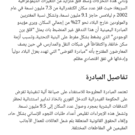
وتأتي هذه التحركات وسط قلق متزايد من التغيرات الديموغرافية
السريعة؛ حيث قفز عدد سكان الكنفدرالية من 7.3 مليون نسمة في عام
2002 م ليلامس حاجز 9.1 مليون نسمة، وتشكل نسبة المغتربين
والمولودين خارج البلاد نحو 27% من إجمالي السكان. ويرى مؤيدو
المبادرة اليمينية أن هذا التدفق غير المنضبط بات يمثل “قلق برن
الوجودي” الذي يضغط بشكل مفرط على البنية التحتية، وتسبب أزمة
سكن خانقة، واكتظاظاً في شبكات النقل والمدارس، في حين يصف
المعارضون المقترح بأنه “مبادرة الفوضى” التي تهدد بعزل البلاد دولياً
وإدخالها في نفق اقتصادي مظلم.
تفاصيل المبادرة
تعتمد المبادرة المطروحة للاستفتاء على صياغة آلية تنفيذية تفرض
على الحكومة الفيدرالية التدخل الفوري باتخاذ تدابير استثنائية لحظر
التدفقات البشرية بمجرد وصول عدد السكان إلى 9.5 مليون نسمة.
وتشمل هذه الإجراءات تقليص أعداد طلبات اللجوء الإنساني بشكل حاد،
وإلغاء الحقوق القانونية المتعلقة بلم شمل العائلات للعمال الأجانب
المقيمين في المقاطعات المختلفة.