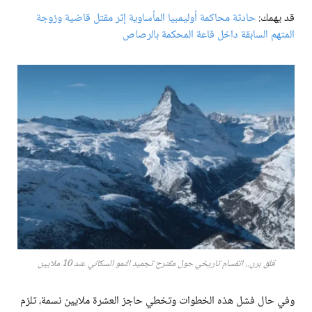
قد يهمك:
حادثة محاكمة أوليمبيا المأساوية إثر مقتل قاضية وزوجة
المتهم السابقة داخل قاعة المحكمة بالرصاص
قلق برن.. انقسام تاريخي حول مقترح تجميد النمو السكاني عند 10 ملايين
وفي حال فشل هذه الخطوات وتخطي حاجز العشرة ملايين نسمة، تلزم