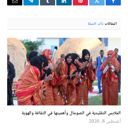
فيسبوك
تويتر
بينتيريست
لينكدإن
Tumblr
تيلقرام
البريد
الإلكترو
المقالات
ذات الصلة
الملابس التقليدية في الصومال وأهميتها في الثقافة والهوية
أغسطس 8, 2026