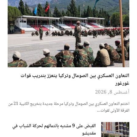
التعاون العسكري بين الصومال وتركيا يتعزز بتدريب قوات
غورغور
أغسطس 8, 2026
اختتم التعاون العسكري بين الصومال وتركيا مرحلة جديدة بتخريج الكتيبة 21 من
الفرقة الأولى لقوات…
القبض على 9 مشتبه بانتمائهم لحركة الشباب في
مقديشو