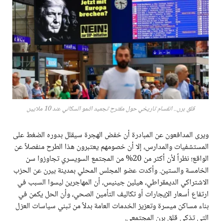
قلق برن.. انقسام تاريخي حول مقترح تجميد النمو السكاني عند 10 ملايين
ويرى المدافعون عن المبادرة أن خفض الهجرة سيقلل بدوره الضغط على
المستشفيات والمدارس، إلا أن خصومهم يعتبرون هذا الطرح منفصلاً عن
الواقع؛ نظراً لأن أكثر من 20% من المجتمع السويسري تجاوزوا سن
الخامسة والستين. وأكدت عضو المجلس المحلي بمدينة بيرن عن الحزب
الاشتراكي الديمقراطي، هيلين جينيس، أن المهاجرين ليسوا السبب في
ارتفاع أسعار الإيجارات أو تكاليف التأمين الصحي، وأن الحل يكمن في
بناء مساكن ميسرة وتعزيز الخدمات العامة بدلاً من تبني سياسات العزل
التي تذكي قلق برن المجتمعي.