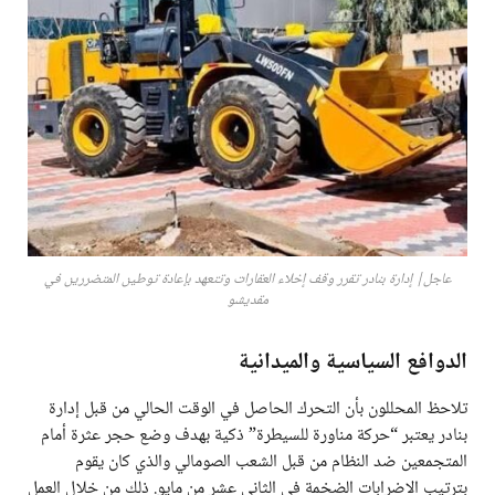
عاجل| إدارة بنادر تقرر وقف إخلاء العقارات وتتعهد بإعادة توطين المتضررين في
مقديشو
الدوافع السياسية والميدانية
تلاحظ المحللون بأن التحرك الحاصل في الوقت الحالي من قبل إدارة
بنادر يعتبر “حركة مناورة للسيطرة” ذكية بهدف وضع حجر عثرة أمام
المتجمعين ضد النظام من قبل الشعب الصومالي والذي كان يقوم
بترتيب الاضرابات الضخمة في الثاني عشر من مايو. ذلك من خلال العمل