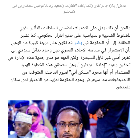
عاجل| إدارة بنادر تقرر وقف إخلاء العقارات وتتعهد بإعادة توطين المتضررين في
مقديشو
والحق أن ذلك يدل على الاعتراف الضمني للسلطات بالتأثير القوي
للضغوط الشعبية والسياسية على صنع القرار الحكومي. كما تشير
الحقائق إلى أن الحكومة في
بنادر
قد تكون على درجة كبيرة من الوعي
بأن الاستمرار في سياسة الإجلاء القسري دون وجود بدائل سيؤدي إلى
تفجر أمني غير قابل للسيطرة. ولكن المهم هو مدى جدية هذه الإدارة في
تحقيق وعود “إعادة التوطين”، وهل ستحقق هذه الخطوة الهدوء
المستدام أم أنها مجرد “مسكن آني” لعبور العاصفة المتوقعة من
الاحتجاجات، مما سيعرض وعود الحكومة لمزيد من الاختبار لدى سكان
مقديشو.