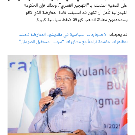
على القضية المتعلقة بـ “التهجير القسري”. وبذلك فإن الحكومة
الفيدرالية تأمل أن تكون قد استبقت قادة المعارضة الذي كانوا
يستخدمون معاناة الشعب كورقة ضغط سياسية كبيرة.
قد يعجبك: ا
لاحتجاجات السياسية في مقديشو.. المعارضة تحشد
لتظاهرات حاشدة تزامناً مع مشاورات “مجلس مستقبل الصومال”