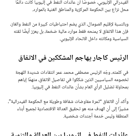
الفيدرالي الإثيوبي، خصوصًا أن عائدات النفط في إثيوبيا كانت دائمًا
محل نزاع بين الحكومة المركزية والمناطق الغنية بالموارد.
وبالنسبة لإقليم الصومال، الذي يضم احتياطيات كبيرة من النفط والغاز،
فإن هذا الاتفاق لا يمنحه فقط موارد مالية ضخمة، بل يعزز أيضًا ثقته
السياسية ومكانته داخل الاتحاد الإثيوبي.
الرئيس كاجار يهاجم المشككين في الاتفاق
في كلمته، وجّه الرئيس مصطفى محمد عمر انتقادات شديدة اللهجة
لخصومه السياسيين الذين شككوا في تفاصيل الاتفاق، متهمًا إياهم
بمحاولة تضليل الرأي العام بشأن عائدات النفط في إثيوبيا.
وأكد أن الاتفاق “ثمرة مفاوضات شفافة وطويلة مع الحكومة الفيدرالية”،
مشيرًا إلى أن الهدف منه هو تحقيق العدالة الاقتصادية لجميع أبناء
المنطقة وليس خدمة أجندات شخصية.
عائدات النفط في إثيوبيا بين العدالة والتنمية