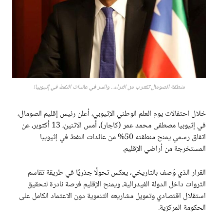
منطقة الصومال تقترب من الثراء.. والسر في عائدات النفط في إثيوبيا!
خلال احتفالات يوم العلم الوطني الإثيوبي، أعلن رئيس إقليم الصومال،
في إثيوبيا مصطفى محمد عمر (كاجار)، أمس الاثنين، 13 أكتوبر، عن
اتفاق رسمي يمنح منطقته 50% من عائدات النفط في إثيوبيا
المستخرجة من أراضي الإقليم.
القرار الذي وُصف بالتاريخي، يعكس تحولًا جذريًا في طريقة تقاسم
الثروات داخل الدولة الفيدرالية، ويمنح الإقليم فرصة نادرة لتحقيق
استقلال اقتصادي وتمويل مشاريعه التنموية دون الاعتماد الكامل على
الحكومة المركزية.