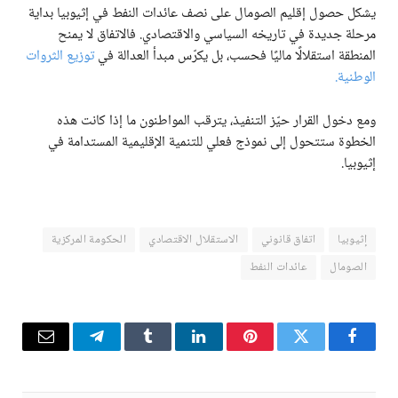
يشكل حصول إقليم الصومال على نصف عائدات النفط في إثيوبيا بداية
مرحلة جديدة في تاريخه السياسي والاقتصادي. فالاتفاق لا يمنح
المنطقة استقلالًا ماليًا فحسب، بل يكرّس مبدأ العدالة في
توزيع الثروات
الوطنية.
ومع دخول القرار حيّز التنفيذ، يترقب المواطنون ما إذا كانت هذه
الخطوة ستتحول إلى نموذج فعلي للتنمية الإقليمية المستدامة في
إثيوبيا.
إثيوبيا
اتفاق قانوني
الاستقلال الاقتصادي
الحكومة المركزية
الصومال
عائدات النفط
فيسبوك
تويتر
بينتيريست
لينكدإن
Tumblr
تيلقرام
البريد
الإلكترو