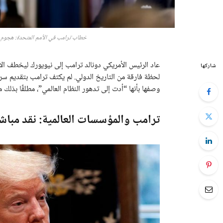
خطاب ترامب في الأمم المتحدة: هجوم عل
عاد الرئيس الأمريكي دونالد ترامب إلى نيويورك ليخطف ا
شاركها
لحظة فارقة من التاريخ الدولي. لم يكتف ترامب بتقديم سرد
وصفها بأنها “أدت إلى تدهور النظام العالمي”، مطلقًا بذ
ترامب والمؤسسات العالمية: نقد مبا