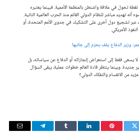
طة تحول في علاقة واشنطن بالمنظمة الأممية. فبينما يعتبره
ه أنه تهديد مباشر للنظام الدولي القائم منذ الحرب العالمية الثانية.
اء عبر تشجيع دول أخرى على التشكيك في جدوى الأمم المتحدة، أو
لنفوذ الأمريكي.
: وزير الدفاع يقف بحزم إلى جانبها
 لا يسعى فقط إلى استعراض إنجازاته أو الدفاع عن سياساته، بل
ر جديدة. وبينما ينتظر قادة العالم خطوات عملية، يبقى السؤال
زيد من الانقسام والتفكك الدولي؟
تويتر
بينتيريست
لينكدإن
Tumblr
تيلقرام
البريد