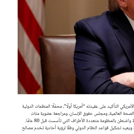
يكي التأكيد على عقيدته “أمريكا أولًا”، محمّلًا المنظمات الدولية
 الصحة العالمية، ومجلس حقوق الإنسان، ومراجعة عضوية مئات
واشنطن بالمنظومة متعددة الأطراف التي تأسست قبل 80 عامًا.
يعيد تشكيل قواعد النظام الدولي وفقًا لرؤية أحادية تخدم مصالح