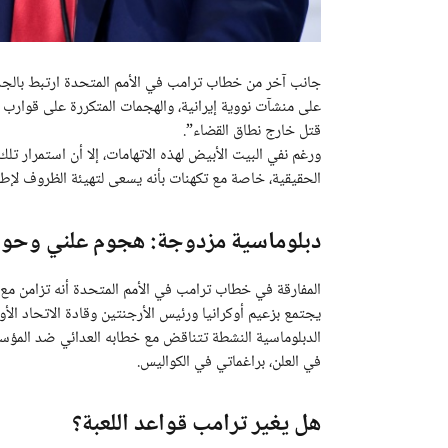
جانب آخر من خطاب ترامب في الأمم المتحدة ارتبط بالجدل
على منشآت نووية إيرانية، والهجمات المتكررة على قوارب 
قتل خارج نطاق القضاء”.
ورغم نفي البيت الأبيض لهذه الاتهامات، إلا أن استمرار تل
الحقيقية، خاصة مع تكهنات بأنه يسعى لتهيئة الظروف لإط
دبلوماسية مزدوجة: هجوم علني وحوار
المفارقة في خطاب ترامب في الأمم المتحدة أنه تزامن مع ج
يجتمع بزعيم أوكرانيا ورئيس الأرجنتين وقادة الاتحاد ال
الدبلوماسية النشطة تتناقض مع خطابه العدائي ضد المؤسس
في العلن، براغماتي في الكواليس.
هل يغير ترامب قواعد اللعبة؟