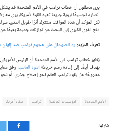
يرى محللون أن خطاب ترامب في الأمم المتحدة قد يشكل نق
أنصاره تجسيدًا لرؤية جريئة تعيد القوة لأمريكا، يرى معارضو
لكن المؤكد أن هذه المواقف ستترك أثرًا طويل المدى، سو
دفع القوى الكبرى إلى البحث عن توازنات جديدة بعيدًا عن ا
تعرف المزيد:
رد الصومال على هجوم ترامب ضد إلهان عمر
يُظهر خطاب ترامب في الأمم المتحدة أن الرئيس الأمريكي
يهدف أيضًا إلى إعادة رسم خريطة
القوة العالمية
وفق معايي
مطروحًا: هل يقود ترامب العالم نحو إصلاح جذري، أم نحو م
الأمم المتحدة
المؤسسات العالمية
ترامب
حلفاء أمريكا
شاركها.
فيسبوك