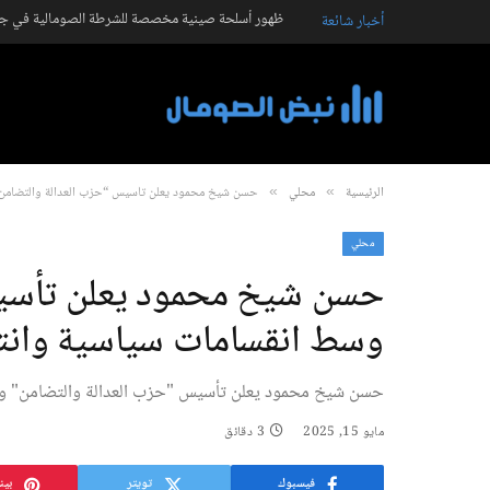
ظهور أسلحة صينية مخصصة للشرطة الصومالية في جال
أخبار شائعة
الرئيسية
محلي
حسن شيخ محمود يعلن تأسيس “حزب العدالة والتضامن”
»
»
محلي
حسن شيخ محمود يعلن تأسيس
وسط انقسامات سياسية وانت
حسن شيخ محمود يعلن تأسيس "حزب العدالة والتضامن" وس
مايو 15, 2025
3 دقائق
فيسبوك
تويتر
بين