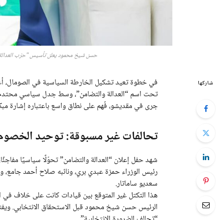
حسن شيخ محمود يعلن تأسيس "حزب العدالة 
في خطوة تعيد تشكيل الخارطة السياسية في الصومال،
شاركها
جرى في مقديشو، فُهم على نطاق واسع باعتباره إشارة مبكر
تحالفات غير مسبوقة: توحيد الخصو
شهد حفل إعلان “العدالة والتضامن” تحوّلًا سياسيًا مفاجئ
رئيس الوزراء حمزة عبدي بري، ونائبه صلاح أحمد جامع، ورئي
سعديو ساماتار.
هذا التكتل غير المتوقع بين قيادات كانت على خلاف في الس
الرئيس حسن شيخ محمود قبل الاستحقاق الانتخابي. ويفتح 
“تحالف الضرورة الانتخابية”.