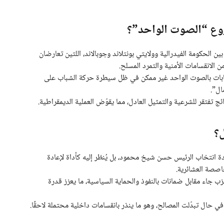
روع “الصوت الواحد”؟
 الحكومة الفيدرالية وولايتي بونتلاند وجوبالاند، اللتين تعارضان
 الانقسامات الأمنية والتمرد المسلح.
ات بالصوت الواحد غير ممكن في ظل سيطرة حركة الشباب على
ال”.
 تفتقر للشرعية والتمثيل العادل، مما يقوّض العملية الديمقراطية.
؟
ادة انتخاب الرئيس حسن شيخ محمود، بل يُنظر إليه كأداة لإعادة
اصصة العشائرية.
ب جاء مقابل ضمانات بالنفوذ والحماية السياسية، ما يعزز قدرة
في حال تبدّلت المصالح، وهو ما ينذر بانقسامات داخلية محتملة لاحقًا.