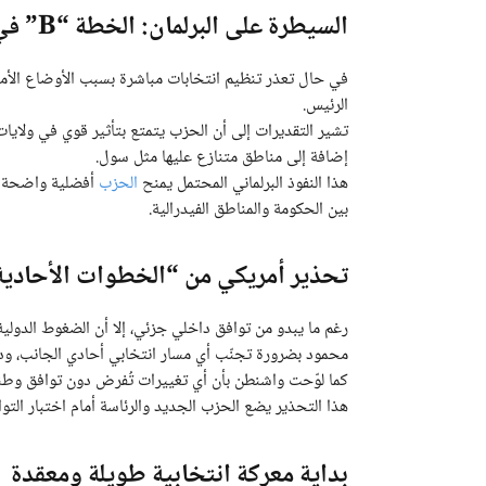
السيطرة على البرلمان: الخطة “B” في حال فشل الانتخابات
في حال تعذر تنظيم انتخابات مباشرة بسبب الأوضاع الأمني
الرئيس.
تشير التقديرات إلى أن الحزب يتمتع بتأثير قوي في ولايات
إضافة إلى مناطق متنازع عليها مثل سول.
هذا النفوذ البرلماني المحتمل يمنح
الحزب
أفضلية واضحة في
بين الحكومة والمناطق الفيدرالية.
تحذير أمريكي من “الخطوات الأحادية
رغم ما يبدو من توافق داخلي جزئي، إلا أن الضغوط الدول
محمود بضرورة تجنّب أي مسار انتخابي أحادي الجانب، ودع
كما لوّحت واشنطن بأن أي تغييرات تُفرض دون توافق وطني
هذا التحذير يضع الحزب الجديد والرئاسة أمام اختبار التو
بداية معركة انتخابية طويلة ومعقدة