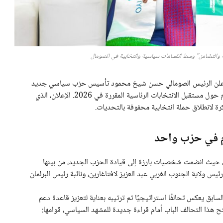
والتضامن" وسط انقسامات سياسية وانتخابية في الصومال
 أعلن الرئيس الصومالي حسن شيخ محمود تأسيس حزب سياسي جديد
تحت اسم “العدالة والتضامن”، وسط جدل سياسي محتدم حول مستقبل الانتخابات الرئاسية المقررة في 2026. الإعلان، الذي
ة لانطلاق حملة انتخابية محفوفة بالتحديات.
م في حزب واحد
ًا، حيث انضمت شخصيات بارزة إلى قيادة الحزب الجديد، من بينها
س ولاية الجنوب الغربي عبد العزيز لافتاغارين، ونائبة رئيس البرلمان
ابق يعكس تحالفًا استراتيجيًا تم ترتيبه بعناية لتعزيز قاعدة دعم
هذا التحالف الباب أمام قراءة جديدة للمشهد السياسي، قوامها: