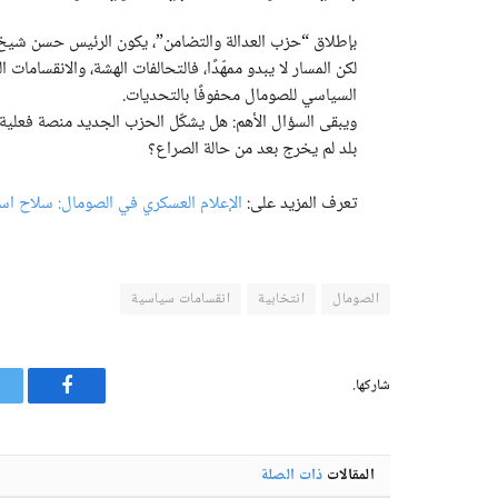
بإطلاق “حزب العدالة والتضامن”، يكون الرئيس حسن شيخ محم
لكن المسار لا يبدو ممهّدًا، فالتحالفات الهشة، والانقسامات 
السياسي للصومال محفوفًا بالتحديات.
ويبقى السؤال الأهم: هل يشكّل الحزب الجديد منصة فعلية
بلد لم يخرج بعد من حالة الصراع؟
تعرف المزيد على:
الإعلام العسكري في الصومال: سلاح است
الصومال
انتخابية
انقسامات سياسية
شاركها.
فيسبوك
المقالات
ذات الصلة