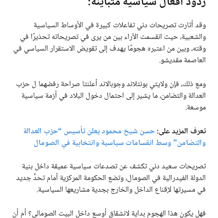
ردود أفعال سياسية متباينة:
وقد أثارت تصريحات دني تفاعلات كبيرة في الأوساط السياسية
والشعبية، حيث انقسمت الآراء بين من يرى في تصريحاته تحذيرًا في
وقته، وبين من اعتبره هجومًا يهدف إلى تقويض الاستقرار السياسي في
العاصمة مقديشو.
ومع ذلك، فإن ولايتي بونتلاند وجوبالاند أعلنتا صراحة رفضهما ل حزب
العدالة والتضامن، ما يشير إلى احتمال دخول البلاد في أزمة سياسية
موسعة.
تعرف المزيد على:
حسن شيخ محمود يعلن تأسيس “حزب العدالة
والتضامن” وسط انقسامات سياسية وانتخابية في الصومال
تصريحات سعيد دني تكشف عن تصدعات سياسية عميقة داخل بنية
الدولة الفيدرالية في الصومال، وتضع الحكومة المركزية أمام تحدٍّ جديد
في مسيرتها لإقناع الداخل والخارج بجدية مشاريعها السياسية.
فهل يكون هذا الهجوم بداية لانشقاق أوسع داخل البيت الصومالي؟ أم أن