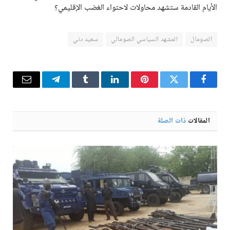
الأيام القادمة ستشهد محاولات لاحتواء الغضب الإقليمي؟
الصومال
المشهد السياسي الصومالي
سعيد دني
فيسبوك
تويتر
بينتيريست
لينكدإن
Tumblr
تيلقرام
البريد
الإلكترو
المقالات
ذات الصلة