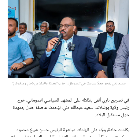
سعيد دني يفجّر جدلًا سياسيًا في الصومال: "حزب العدالة والتضامن باطل ومرفوض"
في تصريح ناري ألقى بظلاله على المشهد السياسي الصومالي، خرج
رئيس ولاية بونتلاند، سعيد عبدالله دني، ليُحدث عاصفة جدل جديدة
حول مستقبل البلاد.
بكلمات حادة، وجّه دني اتهامات مباشرة للرئيس حسن شيخ محمود