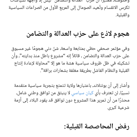
وحكومته، معتبرًا أن حزب “العدالة والتضامن” ليس إلا واجهة لسياسات
تكرس الانقسام وتُعيد الصومال إلى المربع الأول من الصراعات السياسية
والقبلية.
هجوم لاذع على حزب العدالة والتضامن
وفي مؤتمر صحفي حظي بمتابعة واسعة، شنّ دني هجومًا غير مسبوق
على حزب العدالة والتضامن ، قائلاً إنه “مشروع باطل منذ بدايته”، وأن
تشكيله في ظل ظروف سياسية هشة ما هو إلا “محاولة لإعادة إنتاج
القبلية والنظام الفاشل بطريقة مغلفة بشعارات براقة”.
وأشار إلى أن بونتلاند، باعتبارها ولاية تتمتع بتجربة سياسية متقدمة
نسبيًا، لن تعترف بأي
كيان سياسي
لا ينبثق من توافق وطني شامل،
محذرًا من أن تمرير هذا المشروع دون توافق قد يقود البلاد إلى أزمة
شرعية كبرى.
رفض المحاصصة القبلية: