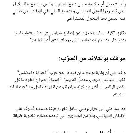
وأضاف دني أن حكومة حسن شيخ محمود تواصل ترسيخ نظام 4.5،
الذي يُعد رمزًا للفشل السياسي والتمييز القبلي، في الوقت الذي تدّعي
فيه السعي نحو التحول الديمقراطي.
وتابع: “كيف يمكن الحديث عن إصلاح سياسي في ظل اعتماد نظام
يقوم على تقسيم الصوماليين إلى درجات وفق أُطر قبلية؟”
موقف بونتلاند من الحزب:
وأكد دني أن ولاية بونتلاند لن تتعامل مع حزب “العدالة والتضامن”
ككيان سياسي شرعي، معتبرًا أنه يمثل “امتدادًا لصراع النفوذ داخل
القصر الرئاسي”، أكثر من كونه مبادرة وطنية تهدف لحل مشكلات البلاد
المزمنة.
كما دعا دني إلى حوار وطني شامل تقوده هيئة مستقلة تُشرف على
الانتقال السياسي، بدلًا من المشاريع التي تخدم مصالح نخبوية ضيقة.