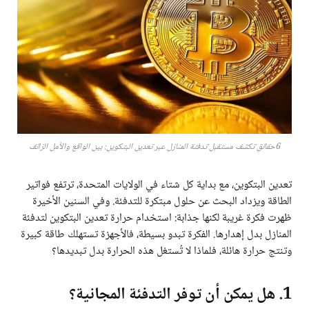
6حقائق تكشف مستقبل تدفئة المنازل عبر تعدين البتكوين: بين الواقع والأمل الزائف
تعدين البتكوين، مع بداية كل شتاء في الولايات المتحدة، ترتفع فواتير
الطاقة ويزداد البحث عن حلول مبتكرة للتدفئة. وفي السنين الأخيرة
ظهرت فكرة غريبة لكنها جذابة: استخدام حرارة تعدين البتكوين لتدفئة
المنازل بدل إهدارها. الفكرة تبدو بسيطة، فالأجهزة تستهلك طاقة كبيرة
وتنتج حرارة هائلة، فلماذا لا تُستغل هذه الحرارة بدل تبديدها؟
1. هل يمكن أن توفر التدفئة المجانية؟