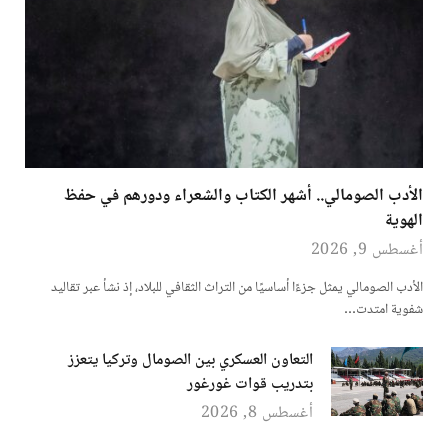
الأدب الصومالي.. أشهر الكتاب والشعراء ودورهم في حفظ
الهوية
أغسطس 9, 2026
الأدب الصومالي يمثل جزءًا أساسيًا من التراث الثقافي للبلاد، إذ نشأ عبر تقاليد
شفوية امتدت…
التعاون العسكري بين الصومال وتركيا يتعزز
بتدريب قوات غورغور
أغسطس 8, 2026