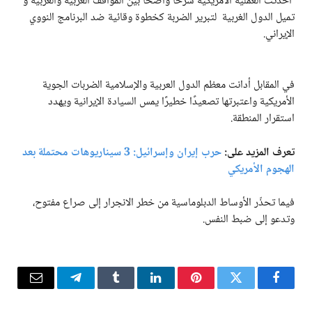
أحدثت العملية الأمريكية شرخًا واضحًا بين المواقف الغربية والعربية و
تميل الدول الغربية لتبرير الضربة كخطوة وقائية ضد البرنامج النووي
الإيراني.
في المقابل أدانت معظم الدول العربية والإسلامية الضربات الجوية
الأمريكية واعتبرتها تصعيدًا خطيرًا يمس السيادة الإيرانية ويهدد
استقرار المنطقة.
تعرف المزيد على:
حرب إيران وإسرائيل: 3 سيناريوهات محتملة بعد
الهجوم الأمريكي
فيما تحذّر الأوساط الدبلوماسية من خطر الانجرار إلى صراع مفتوح،
وتدعو إلى ضبط النفس.
فيسبوك
تويتر
بينتيريست
لينكدإن
Tumblr
تيلقرام
البريد
الإلكترو