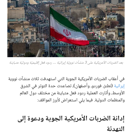
بعد الضربات الأمريكية على 3 منشآت نوويّة إيرانيّة … ردود فعل إقليميّة ودوليّة متباينة
في أعقاب الضربات الأمريكية الجوية التي استهدفت ثلاث منشآت نووية
إيرانية
(نطنز، فوردو، وأصفهان)، تصاعدت حدة التوتر في الشرق
الأوسط، وأثارت العملية ردود فعل متباينة من مختلف دول العالم
والمنظمات الدولية. فيما يلي استعراض لأبرز المواقف:
إدانة الضربات الأمريكية
الجوية
ودعوة إلى
التهدئة