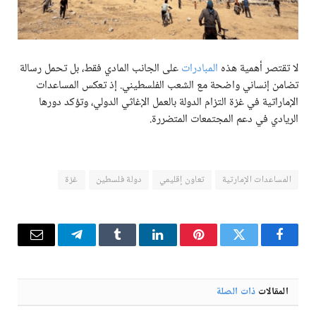
لا تقتصر أهمية هذه
المبادرات
على الجانب المادي فقط، بل تحمل رسالة
تضامن إنساني واضحة مع الشعب الفلسطيني. إذ تعكس المساعدات
الإماراتية في غزة التزام الدولة بالعمل الإغاثي الدولي، وتؤكد دورها
الريادي في دعم المجتمعات المتضررة.
المساعدات الإمارتية
تعاون إقليمي
دولة فلسطين
غزة
فيسبوك
تويتر
بينتيريست
لينكدإن
Tumblr
تيلقرام
البريد
الإلكترو
المقالات
ذات الصلة