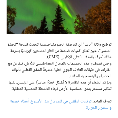
توضح وكالة “ناسا” أن العاصفة الجيومغناطيسية تحدث نتيجة “تجشؤ
الشمس”، حين تطلق كميات ضخمة من الغاز المشحون كهربائيًا بسرعة
هائلة تُعرف بالقذف الكتلي الإكليلي (CME).
وحين تصطدم هذه الجسيمات بالمجال المغناطيسي للأرض، تتفاعل مع
الغازات في طبقات الغلاف الجوي العليا، منتجةً الشفق القطبي بألوانه
الخضراء والبنفسجية الخلابة.
ويؤكد العلماء أن هذه الظاهرة لا تُشكل خطرًا مباشرًا على الإنسان، لكنها
تذكير مستمر بمدى حساسية الأرض تجاه الأنشطة الشمسية المتقلبة.
تعرف المزيد:
توقعات الطقس في الصومال هذا الأسبوع: أمطار خفيفة
واستمرار الحرارة