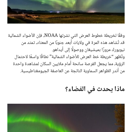
وفقًا لخريطة خطوط العرض التي نشرتها NOAA، فإن الأضواء الشمالية
قد تُشاهد هذه المرة في ولايات أبعد جنوبًا من المعتاد، تمتد من
نيويورك مرورًا بميشيغان ووصولًا إلى أيداهو.
وتُظهر “خريطة خط العرض للأضواء الشمالية” نطاقًا واسعًا لاحتمال
الرؤية، مما يجعل الفرصة سانحة أمام ملايين السكان لمشاهدة واحدة
من أندر الظواهر السماوية الناتجة عن العاصفة الجيومغناطيسية.
ماذا يحدث في الفضاء؟