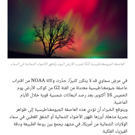
العاصفة الجيومغناطيسية G2 تضرب الأرض اليوم وتُظهر الأضواء الشمالية في السماء
في عرضٍ سماوي قد لا يتكرر كثيرًا، حذّرت وكالة NOAA من اقتراب
عاصفة جيومغناطيسية معتدلة من الفئة G2 من كوكب الأرض يوم
الخميس 16 أكتوبر، بعد رصد انبعاثات شمسية قوية خلال الأيام
الماضية.
ويتوقع الخبراء أن تؤدي هذه العاصفة الجيومغناطيسية إلى ظواهر
بصرية مذهلة، أبرزها ظهور الأضواء الشمالية أو الشفق القطبي في سماء
الولايات الشمالية من أمريكا، في مشهد يجمع بين روعة الطبيعة ودقة
الفيزياء الفلكية.