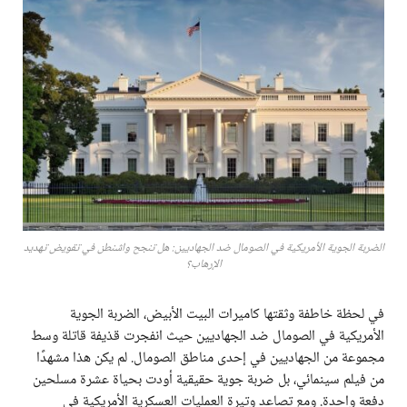
الضربة الجوية الأمريكية في الصومال ضد الجهاديين: هل تنجح واشنطن في تقويض تهديد
الإرهاب؟
في لحظة خاطفة وثقتها كاميرات البيت الأبيض، الضربة الجوية
الأمريكية في الصومال ضد الجهاديين حيث انفجرت قذيفة قاتلة وسط
مجموعة من الجهاديين في إحدى مناطق الصومال. لم يكن هذا مشهدًا
من فيلم سينمائي، بل ضربة جوية حقيقية أودت بحياة عشرة مسلحين
دفعة واحدة. ومع تصاعد وتيرة العمليات العسكرية الأمريكية في