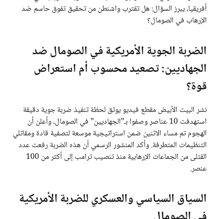
أفريقيا، يبرز السؤال: هل تقترب واشنطن من تحقيق تفوق حاسم ضد
الإرهاب في الصومال؟
الضربة الجوية الأمريكية في الصومال ضد
الجهاديين: تصعيد محسوب أم استعراض
قوة؟
نشر البيت الأبيض مقطع فيديو يوثق لحظة تنفيذ ضربة جوية دقيقة
استهدفت 10 عناصر وصفوا بـ”الجهاديين” في الصومال، وأعلن أن
الهجوم تم مساء الاثنين ضمن استراتيجية موسعة لتصفية قادة ومقاتلي
التنظيمات المتطرفة. وأكد المنشور الرسمي أن هذه الضربة رفعت عدد
القتلى من الجماعات الإرهابية منذ تنصيب ترامب إلى أكثر من 100
عنصر.
السياق السياسي والعسكري للضربة الأمريكية
في الصومال