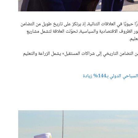
ا حيويًا في العلاقات الثنائية، إذ يرتكز على تاريخ طويل من التضامن
ور الظروف الاقتصادية والسياسية، تحوّلت العلاقة لتشمل مشاريع
ليم.
من التضامن التاريخي إلى شراكات المستقبل» يشمل الزراعة والتعليم
الدولي بـ144% زيادة