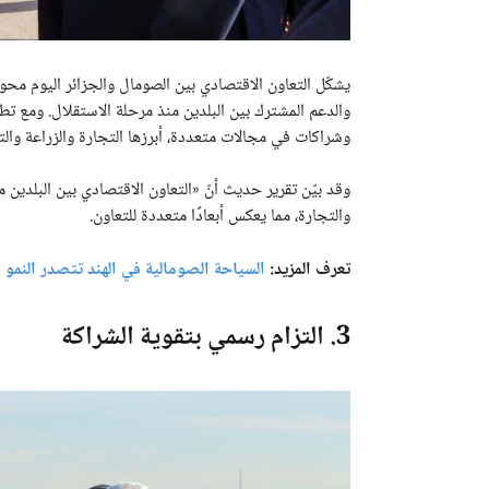
يشكّل التعاون الاقتصادي بين الصومال والجزائر اليوم محورً
والدعم المشترك بين البلدين منذ مرحلة الاستقلال. ومع تط
وشراكات في مجالات متعددة، أبرزها التجارة والزراعة والتع
وقد بيّن تقرير حديث أنّ «التعاون الاقتصادي بين البلدين 
والتجارة، مما يعكس أبعادًا متعددة للتعاون.
تعرف المزيد:
السياحة الصومالية في الهند تتصدر النمو السياحي 
3. التزام رسمي بتقوية الشراكة